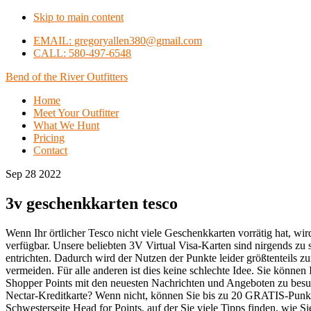
Skip to main content
EMAIL: gregoryallen380@gmail.com
CALL: 580-497-6548
Bend of the River Outfitters
Home
Meet Your Outfitter
What We Hunt
Pricing
Contact
Sep 28 2022
3v geschenkkarten tesco
Wenn Ihr örtlicher Tesco nicht viele Geschenkkarten vorrätig hat, wir
verfügbar. Unsere beliebten 3V Virtual Visa-Karten sind nirgends zu 
entrichten. Dadurch wird der Nutzen der Punkte leider größtenteils z
vermeiden. Für alle anderen ist dies keine schlechte Idee. Sie kön
Shopper Points mit den neuesten Nachrichten und Angeboten zu besuch
Nectar-Kreditkarte? Wenn nicht, können Sie bis zu 20 GRATIS-Punkte 
Schwesterseite Head for Points, auf der Sie viele Tipps finden, wie