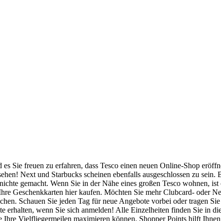
d es Sie freuen zu erfahren, dass Tesco einen neuen Online-Shop eröffne
sehen! Next und Starbucks scheinen ebenfalls ausgeschlossen zu sein. B
unichte gemacht. Wenn Sie in der Nähe eines großen Tesco wohnen, ist 
nen Ihre Geschenkkarten hier kaufen. Möchten Sie mehr Clubcard- oder
en. Schauen Sie jeden Tag für neue Angebote vorbei oder tragen Sie s
erhalten, wenn Sie sich anmelden! Alle Einzelheiten finden Sie in di
 Sie Ihre Vielfliegermeilen maximieren können. Shopper Points hilft I