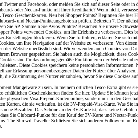
s auf Twitter und Facebook, oder melden Sie sich auf dieser Seite od
rd- oder Nectar-Punkte mit Ihrer Kreditkarte? Wenn nicht, verpassen S
 Tesco Geschenkkarten. Neu bei Shopper Points? Beginnen Sie hier Ha
 Clubcard- und Nectar-Punkteangebote zu prüfen. Beitreten 7. Der näc
tzen Sie SP. Sammeln Sie Avios-Punkte? Besuchen Sie unsere Schwester
per Points verwendet Cookies, um Ihr Erlebnis zu verbessern. Dies be
r-Einstellungen blockieren. Wenn Sie fortfahren, erklären Sie sich mit
ookies, um Ihre Navigation auf der Website zu verbessern. Von diesen
en der Website unerlässlich sind. Wir verwenden auch Cookies von Dritt
hrem Browser gespeichert. Sie haben auch die Möglichkeit, diese Cook
e Cookies sind für das ordnungsgemäße Funktionieren der Website unbedi
leisten. Diese Cookies speichern keine persönlichen Informationen. 
ziell zur Erfassung personenbezogener Daten der Nutzer über Analysen
lich, die Zustimmung der Nutzer einzuholen, bevor Sie diese Cookies auf
oment Mangelware zu sein. In meinem örtlichen Tesco Extra gibt es sie
sco erhältlichen Geschenkkarten finden Sie hier. Update Sie können jetz
die physischen Visa-Prepaid-Karten online, sondern nur in den Geschä
sten Karten, die sie verkaufen, ist die 3V-Prepaid-Visa-Karte. Was Sie 
 neue Bezahlen. Das Schöne an der 3V-Karte ist, dass keine Gebühr e
, dass Sie Clubcard-Punkte für den Kauf der 3V-Karte und Nectar-Punk
uns. The Shrewd Traveller Schließen Sie sich anderen Followern an. Re
e.