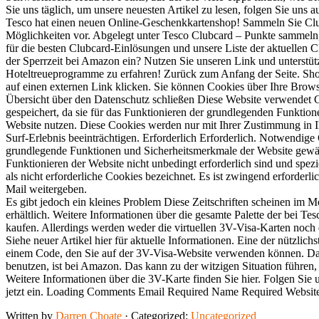
Sie uns täglich, um unsere neuesten Artikel zu lesen, folgen Sie un
Tesco hat einen neuen Online-Geschenkkartenshop! Sammeln Sie Clubca
Möglichkeiten vor. Abgelegt unter Tesco Clubcard – Punkte sammeln,
für die besten Clubcard-Einlösungen und unsere Liste der aktuellen
der Sperrzeit bei Amazon ein? Nutzen Sie unseren Link und unterstü
Hoteltreueprogramme zu erfahren! Zurück zum Anfang der Seite. Shop
auf einen externen Link klicken. Sie können Cookies über Ihre Browse
Übersicht über den Datenschutz schließen Diese Website verwendet C
gespeichert, da sie für das Funktionieren der grundlegenden Funktion
Website nutzen. Diese Cookies werden nur mit Ihrer Zustimmung in I
Surf-Erlebnis beeinträchtigen. Erforderlich Erforderlich. Notwendig
grundlegende Funktionen und Sicherheitsmerkmale der Website gewähr
Funktionieren der Website nicht unbedingt erforderlich sind und spe
als nicht erforderliche Cookies bezeichnet. Es ist zwingend erforder
Mail weitergeben.
Es gibt jedoch ein kleines Problem Diese Zeitschriften scheinen im M
erhältlich. Weitere Informationen über die gesamte Palette der bei Te
kaufen. Allerdings werden weder die virtuellen 3V-Visa-Karten noch 
Siehe neuer Artikel hier für aktuelle Informationen. Eine der nützlich
einem Code, den Sie auf der 3V-Visa-Website verwenden können. Das
benutzen, ist bei Amazon. Das kann zu der witzigen Situation führen
Weitere Informationen über die 3V-Karte finden Sie hier. Folgen Sie 
jetzt ein. Loading Comments Email Required Name Required Websit
Written by
Darren Choate
· Categorized:
Uncategorized