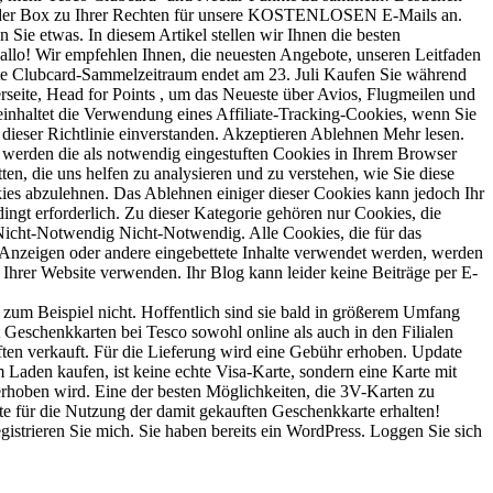
er in der Box zu Ihrer Rechten für unsere KOSTENLOSEN E-Mails an.
ie etwas. In diesem Artikel stellen wir Ihnen die besten
llo! Wir empfehlen Ihnen, die neuesten Angebote, unseren Leitfaden
hste Clubcard-Sammelzeitraum endet am 23. Juli Kaufen Sie während
seite, Head for Points , um das Neueste über Avios, Flugmeilen und
inhaltet die Verwendung eines Affiliate-Tracking-Cookies, wenn Sie
 dieser Richtlinie einverstanden. Akzeptieren Ablehnen Mehr lesen.
 werden die als notwendig eingestuften Cookies in Ihrem Browser
en, die uns helfen zu analysieren und zu verstehen, wie Sie diese
ies abzulehnen. Das Ablehnen einiger dieser Cookies kann jedoch Ihr
ngt erforderlich. Zu dieser Kategorie gehören nur Cookies, die
Nicht-Notwendig Nicht-Notwendig. Alle Cookies, die für das
, Anzeigen oder andere eingebettete Inhalte verwendet werden, werden
 Ihrer Website verwenden. Ihr Blog kann leider keine Beiträge per E-
 zum Beispiel nicht. Hoffentlich sind sie bald in größerem Umfang
t Geschenkkarten bei Tesco sowohl online als auch in den Filialen
ften verkauft. Für die Lieferung wird eine Gebühr erhoben. Update
im Laden kaufen, ist keine echte Visa-Karte, sondern eine Karte mit
rhoben wird. Eine der besten Möglichkeiten, die 3V-Karten zu
te für die Nutzung der damit gekauften Geschenkkarte erhalten!
gistrieren Sie mich. Sie haben bereits ein WordPress. Loggen Sie sich