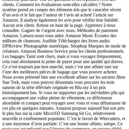
clients. Comment les évaluations sont-elles calculées ? Notre
système prend en compte des éléments tels que le caractère récent
d’un avis et le fait que l’auteur de l’avis ait acheté l’article sur
Amazon. Il analyse également les avis pour vérifier leur fiabilité.
Aucun avis client. Retour en haut de la page. Apprenez à nous
connaître. Gagner de l’argent avec nous. Méthodes de paiement
Amazon. Laissez-nous vous aider. Amazon Music Écoutez des
millions de chansons. Audible Téléchargez des livres audio.
DPReview Photographie numérique. Shopbop Marques de mode de
créateurs. Amazon Business Service pour les clients professionnels.
Les bagages Tumi sont chers, mais si vous voyagez fréquemment,
cela vaut absolument la peine de payer pour une qualité qui durera.
Ce n’est toujours pas bon marché, mais c’est une affaire rare sur
l’une des meilleures pièces de bagage que vous pouvez acheter.
Nous avons présenté hier une excellente affaire sur les anciens films
Star Trek, mais vous pouvez désormais vous procurer les trois
saisons de la série télévisée originale en Blu-ray à un prix
historiquement bas. Si vous ne supportez pas les inévitables plis qui
accompagnent une valise pleine de vêtements, ce défroisseur
abordable et compact peut voyager avec vous et vous débarrasser de
ces plis en quelques minutes. Amazon propose aujourd’hui son prix
le plus bas sur la carte MicroSD Samsung 64 Go, relativement
nouvelle et extrêmement populaire. C’est le favori de Wirecutters, et
a une moyenne d’avis parfaite. C’est une bonne affaire, salope. Ce
post vous est présenté par l’équipe de commerce, un groupe dédié