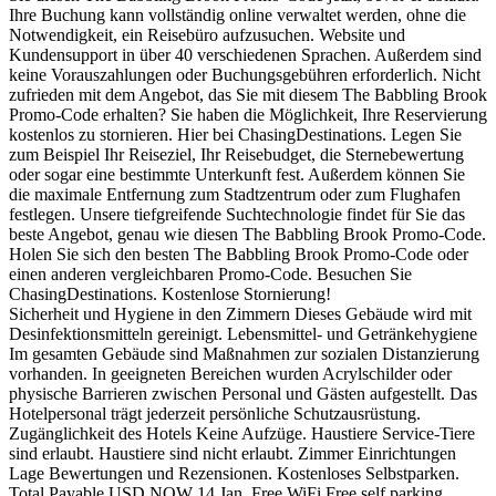
Ihre Buchung kann vollständig online verwaltet werden, ohne die
Notwendigkeit, ein Reisebüro aufzusuchen. Website und
Kundensupport in über 40 verschiedenen Sprachen. Außerdem sind
keine Vorauszahlungen oder Buchungsgebühren erforderlich. Nicht
zufrieden mit dem Angebot, das Sie mit diesem The Babbling Brook
Promo-Code erhalten? Sie haben die Möglichkeit, Ihre Reservierung
kostenlos zu stornieren. Hier bei ChasingDestinations. Legen Sie
zum Beispiel Ihr Reiseziel, Ihr Reisebudget, die Sternebewertung
oder sogar eine bestimmte Unterkunft fest. Außerdem können Sie
die maximale Entfernung zum Stadtzentrum oder zum Flughafen
festlegen. Unsere tiefgreifende Suchtechnologie findet für Sie das
beste Angebot, genau wie diesen The Babbling Brook Promo-Code.
Holen Sie sich den besten The Babbling Brook Promo-Code oder
einen anderen vergleichbaren Promo-Code. Besuchen Sie
ChasingDestinations. Kostenlose Stornierung!
Sicherheit und Hygiene in den Zimmern Dieses Gebäude wird mit
Desinfektionsmitteln gereinigt. Lebensmittel- und Getränkehygiene
Im gesamten Gebäude sind Maßnahmen zur sozialen Distanzierung
vorhanden. In geeigneten Bereichen wurden Acrylschilder oder
physische Barrieren zwischen Personal und Gästen aufgestellt. Das
Hotelpersonal trägt jederzeit persönliche Schutzausrüstung.
Zugänglichkeit des Hotels Keine Aufzüge. Haustiere Service-Tiere
sind erlaubt. Haustiere sind nicht erlaubt. Zimmer Einrichtungen
Lage Bewertungen und Rezensionen. Kostenloses Selbstparken.
Total Payable USD NOW 14 Jan. Free WiFi Free self parking.