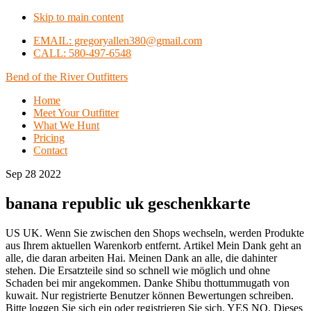
Skip to main content
EMAIL: gregoryallen380@gmail.com
CALL: 580-497-6548
Bend of the River Outfitters
Home
Meet Your Outfitter
What We Hunt
Pricing
Contact
Sep 28 2022
banana republic uk geschenkkarte
US UK. Wenn Sie zwischen den Shops wechseln, werden Produkte
aus Ihrem aktuellen Warenkorb entfernt. Artikel Mein Dank geht an
alle, die daran arbeiten Hai. Meinen Dank an alle, die dahinter
stehen. Die Ersatzteile sind so schnell wie möglich und ohne
Schaden bei mir angekommen. Danke Shibu thottummugath von
kuwait. Nur registrierte Benutzer können Bewertungen schreiben.
Bitte loggen Sie sich ein oder registrieren Sie sich. YES NO. Dieses