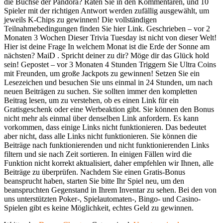
die Büchse der Pandora? Raten Sie in den Kommentaren, und 10
Spieler mit der richtigen Antwort werden zufällig ausgewählt, um
jeweils K-Chips zu gewinnen! Die vollständigen
Teilnahmebedingungen finden Sie hier Link. Geschrieben – vor 2
Monaten 3 Wochen Dieser Trivia Tuesday ist nicht von dieser Welt!
Hier ist deine Frage In welchem Monat ist die Erde der Sonne am
nächsten? MaiD . Spricht deiner zu dir? Möge dir das Glück hold
sein! Gepostet – vor 3 Monaten 4 Stunden Triggern Sie Ultra Coins
mit Freunden, um große Jackpots zu gewinnen! Setzen Sie ein
Lesezeichen und besuchen Sie uns einmal in 24 Stunden, um nach
neuen Beiträgen zu suchen. Sie sollten immer den kompletten
Beitrag lesen, um zu verstehen, ob es einen Link für ein
Gratisgeschenk oder eine Werbeaktion gibt. Sie können den Bonus
nicht mehr als einmal über denselben Link anfordern. Es kann
vorkommen, dass einige Links nicht funktionieren. Das bedeutet
aber nicht, dass alle Links nicht funktionieren. Sie können die
Beiträge nach funktionierenden und nicht funktionierenden Links
filtern und sie nach Zeit sortieren. In einigen Fällen wird die
Funktion nicht korrekt aktualisiert, daher empfehlen wir Ihnen, alle
Beiträge zu überprüfen. Nachdem Sie einen Gratis-Bonus
beansprucht haben, starten Sie bitte Ihr Spiel neu, um den
beanspruchten Gegenstand in Ihrem Inventar zu sehen. Bei den von
uns unterstützten Poker-, Spielautomaten-, Bingo- und Casino-
Spielen gibt es keine Möglichkeit, echtes Geld zu gewinnen.