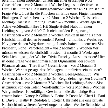
bereit für einen tropischen Urlaub mit einer gruseligen Note?
Geschrieben – vor 2 Monaten 1 Woche Liegt es an der frischen
Luft? Die Outfits? Die Kürbisgewürz-Milchkaffees??? Hier ist eure
Frage Wie würdet ihr die Knochen am Ende eurer Finger nennen?
Phalangen. Geschrieben – vor 2 Monaten 2 Wochen Es ist schon
Montag? Das ist in Ordnung! Posted – 2 months 2 Weeks ago In ,
Adele veröffentlicht ihre 1 Hit-Single Hello! Habt ihr einen
Lieblingssong von Adele? Geh nicht auf den Bürgersteig!
Geschrieben – vor 2 Monaten 2 Wochen Punkte in mehr als einer
Hinsicht, mit all deinen Freunden! Posted – 2 months 2 Weeks ago
Navigiere deinen Weg durch ruhige Landschaften im neuesten Slot,
Prosperity Pond! Veröffentlicht – vor 2 Monaten 2 Wochen Wir
müssen es wissen Sei ehrlich!!! Posted – 2 months 2 Weeks ago
Sein Lieblingstag der Woche, Trivia Tuesday! Lasst uns essen! Hier
ist deine Frage Wie nennt man einen Organismus, der sowohl
Pflanzen als auch Tiere frisst? Geschrieben – vor 2 Monaten 3
Wochen Wer hat gesagt, dass Montagen kompliziert sein müssen?
Geschrieben – vor 2 Monaten 3 Wochen Ueeeegehhuuuuu! Wir
denken, das ist Zombie-Sprache für “Zeige deinen großen Gewinn”!
Geschrieben – vor 2 Monaten 3 Wochen Ihr Lieblings-Saison-Slot
ist zurück von den Toten! Veröffentlicht – vor 2 Monaten 3 Wochen
Wir gratulieren 10 zufälligen Gewinnern, die die richtige Box
erraten haben! Nancy P. Gillian A. Fetina P. Devis M. Cheri L. Paul
L. Dave S. Kathy P. Rudolph C. Roger J. Ihr habt alle eine private
Nachricht mit weiteren Anweisungen erhalten. Welche Schachtel ist