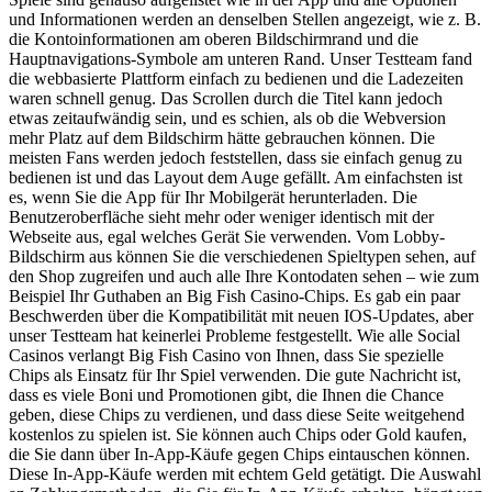
und Informationen werden an denselben Stellen angezeigt, wie z. B.
die Kontoinformationen am oberen Bildschirmrand und die
Hauptnavigations-Symbole am unteren Rand. Unser Testteam fand
die webbasierte Plattform einfach zu bedienen und die Ladezeiten
waren schnell genug. Das Scrollen durch die Titel kann jedoch
etwas zeitaufwändig sein, und es schien, als ob die Webversion
mehr Platz auf dem Bildschirm hätte gebrauchen können. Die
meisten Fans werden jedoch feststellen, dass sie einfach genug zu
bedienen ist und das Layout dem Auge gefällt. Am einfachsten ist
es, wenn Sie die App für Ihr Mobilgerät herunterladen. Die
Benutzeroberfläche sieht mehr oder weniger identisch mit der
Webseite aus, egal welches Gerät Sie verwenden. Vom Lobby-
Bildschirm aus können Sie die verschiedenen Spieltypen sehen, auf
den Shop zugreifen und auch alle Ihre Kontodaten sehen – wie zum
Beispiel Ihr Guthaben an Big Fish Casino-Chips. Es gab ein paar
Beschwerden über die Kompatibilität mit neuen IOS-Updates, aber
unser Testteam hat keinerlei Probleme festgestellt. Wie alle Social
Casinos verlangt Big Fish Casino von Ihnen, dass Sie spezielle
Chips als Einsatz für Ihr Spiel verwenden. Die gute Nachricht ist,
dass es viele Boni und Promotionen gibt, die Ihnen die Chance
geben, diese Chips zu verdienen, und dass diese Seite weitgehend
kostenlos zu spielen ist. Sie können auch Chips oder Gold kaufen,
die Sie dann über In-App-Käufe gegen Chips eintauschen können.
Diese In-App-Käufe werden mit echtem Geld getätigt. Die Auswahl