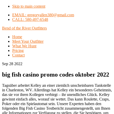
Skip to main content
EMAIL: gregoryallen380@gmail.com
CALL: 580-497-6548
Bend of the River Outfitters
Home
Meet Your Outfitter
What We Hunt
Pricing
Contact
Sep 28 2022
big fish casino promo codes oktober 2022
Tagsüber arbeitet Kelley an einer ziemlich unscheinbaren Tankstelle
in Charleston, WV. Allerdings hat Kelley ein besonderes Geheimnis,
das sie vor ihren Kollegen verbirgt – ihr unendliches Glück. Kelley
gewinnt einfach alles, worauf sie wettet. Das kann Roulette, Craps,
Poker oder ein Spielautomat sein. Unsere Experten haben den
folgenden Big Fish Casino Testbericht zusammengestellt, um Ihnen
alle Informationen zur Verfügung zu stellen, die Sie benötigen, um