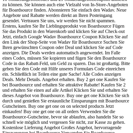
zu können. Sie können auch eine Vielzahl von In-Store-Angeboten
für Boardsource finden. Abonnieren Sie einfach den Wadav. Neue
Angebote und Rabatte werden direkt an Ihren Posteingang
gesendet. Vertrauen Sie uns, wir werden Sie nicht spammen.
Erstens, kaufen Sie Ihr Lieblingsprodukt von Boardsource Fügen
Sie das Produkt in den Warenkorb und klicken Sie auf Check-out
Jetzt, einfach Google Wadav Boardsource Coupon Klicken Sie auf
den Link der Shop-Seite von Wadav für Boardsource Suchen Sie
Ihren gewünschten Coupon oder Deal und klicken Sie auf Code
anzeigen. Die Deals werden automatisch angewendet. Im Falle
eines Codes, müssen Sie kopieren und fügen Sie den Boardsource
Code in das Rabatt-Feld, um Geld zu sparen. Das ist großartig. Bitte
geben Sie den Code mit Hilfe unseres Formulars Code einreichen
ein. Schließlich ist Teilen eine gute Sache! Alle Codes anzeigen
Deals. Mehr Details. Angebot erhalten. Buy 2 get one Kaufen Sie
bei Boardsource und erhalten Sie attraktive Rabatte! Kaufen Sie 2
und erhalten Sie einen auf alle Artikel Klicken Sie und erhalten Sie
dieses Angebot von Boardsource. Buy one get one Klicken Sie sich
durch und genießen Sie erstaunliche Einsparungen mit Boardsource
Gutscheinen. Buy one get one on on selected products Jetzt
einkaufen! Buy one get one on all orders Verwenden Sie die
Boardsource-Gutscheine, bevor sie ablaufen, also handeln Sie so
schnell wie möglich und vergessen Sie nicht, zur Kasse zu gehen.
Kostenlose Lieferung Angebot Großes Angebot, hervorragende
Einsparungen bei Boardsource Verwenden Sie Boardsource