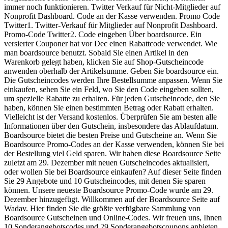
immer noch funktionieren. Twitter Verkauf für Nicht-Mitglieder auf
Nonprofit Dashboard. Code an der Kasse verwenden. Promo Code
Twitter1. Twitter-Verkauf für Mitglieder auf Nonprofit Dashboard.
Promo-Code Twitter2. Code eingeben Über boardsource. Ein
versierter Couponer hat vor Dec einen Rabattcode verwendet. Wie
man boardsource benutzt. Sobald Sie einen Artikel in den
Warenkorb gelegt haben, klicken Sie auf Shop-Gutscheincode
anwenden oberhalb der Artikelsumme. Geben Sie boardsource ein.
Die Gutscheincodes werden Ihre Bestellsumme anpassen. Wenn Sie
einkaufen, sehen Sie ein Feld, wo Sie den Code eingeben sollten,
um spezielle Rabatte zu erhalten. Für jeden Gutscheincode, den Sie
haben, können Sie einen bestimmten Betrag oder Rabatt erhalten.
Vielleicht ist der Versand kostenlos. Überprüfen Sie am besten alle
Informationen über den Gutschein, insbesondere das Ablaufdatum.
Boardsource bietet die besten Preise und Gutscheine an. Wenn Sie
Boardsource Promo-Codes an der Kasse verwenden, können Sie bei
der Bestellung viel Geld sparen. Wir haben diese Boardsource Seite
zuletzt am 29. Dezember mit neuen Gutscheincodes aktualisiert,
oder wollen Sie bei Boardsource einkaufen? Auf dieser Seite finden
Sie 29 Angebote und 10 Gutscheincodes, mit denen Sie sparen
können. Unsere neueste Boardsource Promo-Code wurde am 29.
Dezember hinzugefügt. Willkommen auf der Boardsource Seite auf
Wadav. Hier finden Sie die größte verfügbare Sammlung von
Boardsource Gutscheinen und Online-Codes. Wir freuen uns, Ihnen
10 Sonderangebotscodes und 29 Sonderangebotscoupons anbieten