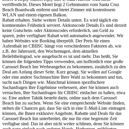
veröffentlicht. Dieses Motel liegt 2 Gehminuten vom Santa Cruz
Beach Boardwalk entfernt und bietet Zimmer mit kostenlosem
WLAN und einem eigenen Balkon.
Rabatt erhalten. Siehe weitere Details unten. Es wird täglich ein
kontinentales Frühstück serviert. Aktionscode Details Es sind derzeit
keine Gutschein- oder Aktionscodes erforderlich, um Geld zu
sparen, jeder verfügbare Rabatt wird automatisch angewendet. Wir
haben Websites wie Booking überprüft. Der Preis für einen
Aufenthalt im CBIISC hängt von verschiedenen Faktoren ab, wie
z.B. der Jahreszeit, den Wochentagen, dem aktuellen
Beliebtheitsgrad, wie ausgebucht es ist und mehr. Das heißt, Sie
können die folgenden Tipps verwenden, um hoffentlich eine große
Carousel Beach Inn Werbeangebot zu bekommen, zusätzlich zu den
Deal am Anfang dieser Seite. Kurz gesagt, Sie wollen auf Google
oder eine andere Suchmaschine Ihrer Wahl zu bekommen und tun,
sucht nach Dingen wie. Manchmal können spezifischere
Suchanfragen Ihre Ergebnisse verbessern, aber Sie können auch
versuchen, Ihre Suchanfragen für CBIISC einfacher zu halten, etwa
so. Eine andere Taktik besteht darin, online nach dem Carousel
Beach Inn zu suchen. Wenn Sie eine entsprechende Website finden,
stehen die Chancen gut, dass Sie sich in eine E-Mail-Liste eintragen
können, die Ihnen exklusive Angebote, Rabatte und Deals für das
Carousel Beach Inn unterbreitet, die nur für eine begrenzte Zeit
verfügbar sind. Das ist aber nicht weiter schlimm, denn Sie können
auch ganz einfach nach anderen Hotels, Herbergen, möblierten