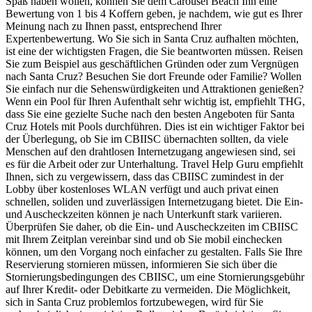
Spaß haben wollen, können Sie dem Carousel Beach Inn eine
Bewertung von 1 bis 4 Koffern geben, je nachdem, wie gut es Ihrer
Meinung nach zu Ihnen passt, entsprechend Ihrer
Expertenbewertung. Wo Sie sich in Santa Cruz aufhalten möchten,
ist eine der wichtigsten Fragen, die Sie beantworten müssen. Reisen
Sie zum Beispiel aus geschäftlichen Gründen oder zum Vergnügen
nach Santa Cruz? Besuchen Sie dort Freunde oder Familie? Wollen
Sie einfach nur die Sehenswürdigkeiten und Attraktionen genießen?
Wenn ein Pool für Ihren Aufenthalt sehr wichtig ist, empfiehlt THG,
dass Sie eine gezielte Suche nach den besten Angeboten für Santa
Cruz Hotels mit Pools durchführen. Dies ist ein wichtiger Faktor bei
der Überlegung, ob Sie im CBIISC übernachten sollten, da viele
Menschen auf den drahtlosen Internetzugang angewiesen sind, sei
es für die Arbeit oder zur Unterhaltung. Travel Help Guru empfiehlt
Ihnen, sich zu vergewissern, dass das CBIISC zumindest in der
Lobby über kostenloses WLAN verfügt und auch privat einen
schnellen, soliden und zuverlässigen Internetzugang bietet. Die Ein-
und Auscheckzeiten können je nach Unterkunft stark variieren.
Überprüfen Sie daher, ob die Ein- und Auscheckzeiten im CBIISC
mit Ihrem Zeitplan vereinbar sind und ob Sie mobil einchecken
können, um den Vorgang noch einfacher zu gestalten. Falls Sie Ihre
Reservierung stornieren müssen, informieren Sie sich über die
Stornierungsbedingungen des CBIISC, um eine Stornierungsgebühr
auf Ihrer Kredit- oder Debitkarte zu vermeiden. Die Möglichkeit,
sich in Santa Cruz problemlos fortzubewegen, wird für Sie