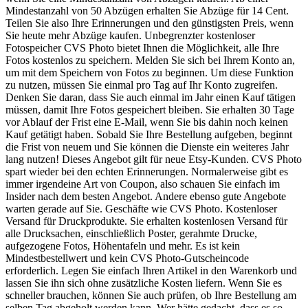
Mindestanzahl von 50 Abzügen erhalten Sie Abzüge für 14 Cent.
Teilen Sie also Ihre Erinnerungen und den günstigsten Preis, wenn
Sie heute mehr Abzüge kaufen. Unbegrenzter kostenloser
Fotospeicher CVS Photo bietet Ihnen die Möglichkeit, alle Ihre
Fotos kostenlos zu speichern. Melden Sie sich bei Ihrem Konto an,
um mit dem Speichern von Fotos zu beginnen. Um diese Funktion
zu nutzen, müssen Sie einmal pro Tag auf Ihr Konto zugreifen.
Denken Sie daran, dass Sie auch einmal im Jahr einen Kauf tätigen
müssen, damit Ihre Fotos gespeichert bleiben. Sie erhalten 30 Tage
vor Ablauf der Frist eine E-Mail, wenn Sie bis dahin noch keinen
Kauf getätigt haben. Sobald Sie Ihre Bestellung aufgeben, beginnt
die Frist von neuem und Sie können die Dienste ein weiteres Jahr
lang nutzen! Dieses Angebot gilt für neue Etsy-Kunden. CVS Photo
spart wieder bei den echten Erinnerungen. Normalerweise gibt es
immer irgendeine Art von Coupon, also schauen Sie einfach im
Insider nach dem besten Angebot. Andere ebenso gute Angebote
warten gerade auf Sie. Geschäfte wie CVS Photo. Kostenloser
Versand für Druckprodukte. Sie erhalten kostenlosen Versand für
alle Drucksachen, einschließlich Poster, gerahmte Drucke,
aufgezogene Fotos, Höhentafeln und mehr. Es ist kein
Mindestbestellwert und kein CVS Photo-Gutscheincode
erforderlich. Legen Sie einfach Ihren Artikel in den Warenkorb und
lassen Sie ihn sich ohne zusätzliche Kosten liefern. Wenn Sie es
schneller brauchen, können Sie auch prüfen, ob Ihre Bestellung am
selben Tag abgeholt werden kann. Wer hätte gedacht, dass es so