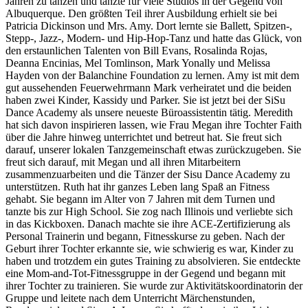
Jahren zu tanzen und tanzte für viele Studios in der Gegend von
Albuquerque. Den größten Teil ihrer Ausbildung erhielt sie bei
Patricia Dickinson und Mrs. Amy. Dort lernte sie Ballett, Spitzen-,
Stepp-, Jazz-, Modern- und Hip-Hop-Tanz und hatte das Glück, von
den erstaunlichen Talenten von Bill Evans, Rosalinda Rojas,
Deanna Encinias, Mel Tomlinson, Mark Yonally und Melissa
Hayden von der Balanchine Foundation zu lernen. Amy ist mit dem
gut aussehenden Feuerwehrmann Mark verheiratet und die beiden
haben zwei Kinder, Kassidy und Parker. Sie ist jetzt bei der SiSu
Dance Academy als unsere neueste Büroassistentin tätig. Meredith
hat sich davon inspirieren lassen, wie Frau Megan ihre Tochter Faith
über die Jahre hinweg unterrichtet und betreut hat. Sie freut sich
darauf, unserer lokalen Tanzgemeinschaft etwas zurückzugeben. Sie
freut sich darauf, mit Megan und all ihren Mitarbeitern
zusammenzuarbeiten und die Tänzer der Sisu Dance Academy zu
unterstützen. Ruth hat ihr ganzes Leben lang Spaß an Fitness
gehabt. Sie begann im Alter von 7 Jahren mit dem Turnen und
tanzte bis zur High School. Sie zog nach Illinois und verliebte sich
in das Kickboxen. Danach machte sie ihre ACE-Zertifizierung als
Personal Trainerin und begann, Fitnesskurse zu geben. Nach der
Geburt ihrer Tochter erkannte sie, wie schwierig es war, Kinder zu
haben und trotzdem ein gutes Training zu absolvieren. Sie entdeckte
eine Mom-and-Tot-Fitnessgruppe in der Gegend und begann mit
ihrer Tochter zu trainieren. Sie wurde zur Aktivitätskoordinatorin der
Gruppe und leitete nach dem Unterricht Märchenstunden,