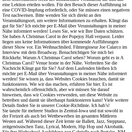
eine Lektion erteilen wollen. Für den Besuch dieser Aufführung ist
eine COVID-Impfung erforderlich, oder Sie müssen einen negativen
Test nachweisen. Bitte wenden Sie sich direkt an den
Veranstaltungsort, um weitere Informationen zu erhalten. Klingt das
gut für Sie? Ich möchte per E-Mail über Veranstaltungen in meiner
Nähe informiert werden! Lesen Sie, wie wir Ihre Daten schützen.
Sie haben A Christmas Carol in der Popejoy Hall verpasst. Leider
liegen uns keine Informationen über kommende Aufführungen
dieser Show vor. Ein Weihnachtslied. Filmregisseur Joe Calarco im
Interview mit dem Broadway. Benachrichtigen Sie mich bei
Rückkehr. Warum A Christmas Carol sehen? Worum geht es in A
Christmas Carol? Venue home in der Nähe. Verbreiten Sie die
Nachricht Klingt gut für Sie? Auf dem Laufenden bleiben Ich
möchte per E-Mail über Veranstaltungen in meiner Nähe informiert
werden! Sie wissen ja, dass Websites Cookies brauchen, damit sie
funktionieren. Wie wir das machen, erfahren Sie hier. Es ist
wahrscheinlich offensichtlich, aber wir müssen Sie darauf
hinweisen, dass wir Cookies verwenden, um diese Website zu
betreiben und damit sie überhaupt funktionieren kann! Viele weitere
Details finden Sie in unserer Cookie-Richtlinie. Ich hab’s!
Sie tanzte für mehrere Studios in Zentral-Iowa und trat sowohl in
der Freizeit als auch bei Wettbewerben im gesamten Mittleren
Westen auf. Während dieser Zeit lernte sie Ballett, Jazz, Stepptanz,
zeitgenössischen Tanz, Lyrical, Modern, Hip Hop und Akrobatik.
Für ihre Highschool-Ausbildung zog Gabrielle nach Portales, NM.