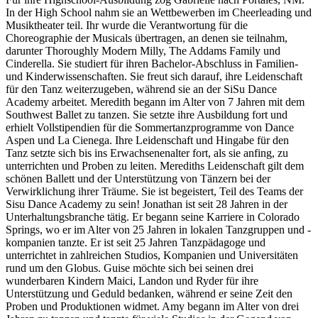
In der High School nahm sie an Wettbewerben im Cheerleading und
Musiktheater teil. Ihr wurde die Verantwortung für die
Choreographie der Musicals übertragen, an denen sie teilnahm,
darunter Thoroughly Modern Milly, The Addams Family und
Cinderella. Sie studiert für ihren Bachelor-Abschluss in Familien-
und Kinderwissenschaften. Sie freut sich darauf, ihre Leidenschaft
für den Tanz weiterzugeben, während sie an der SiSu Dance
Academy arbeitet. Meredith begann im Alter von 7 Jahren mit dem
Southwest Ballet zu tanzen. Sie setzte ihre Ausbildung fort und
erhielt Vollstipendien für die Sommertanzprogramme von Dance
Aspen und La Cienega. Ihre Leidenschaft und Hingabe für den
Tanz setzte sich bis ins Erwachsenenalter fort, als sie anfing, zu
unterrichten und Proben zu leiten. Merediths Leidenschaft gilt dem
schönen Ballett und der Unterstützung von Tänzern bei der
Verwirklichung ihrer Träume. Sie ist begeistert, Teil des Teams der
Sisu Dance Academy zu sein! Jonathan ist seit 28 Jahren in der
Unterhaltungsbranche tätig. Er begann seine Karriere in Colorado
Springs, wo er im Alter von 25 Jahren in lokalen Tanzgruppen und -
kompanien tanzte. Er ist seit 25 Jahren Tanzpädagoge und
unterrichtet in zahlreichen Studios, Kompanien und Universitäten
rund um den Globus. Guise möchte sich bei seinen drei
wunderbaren Kindern Maici, Landon und Ryder für ihre
Unterstützung und Geduld bedanken, während er seine Zeit den
Proben und Produktionen widmet. Amy begann im Alter von drei