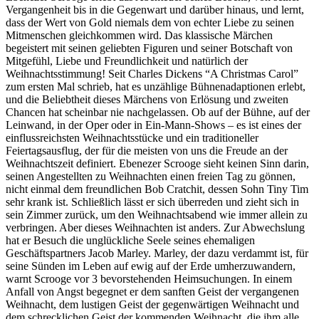
Vergangenheit bis in die Gegenwart und darüber hinaus, und lernt,
dass der Wert von Gold niemals dem von echter Liebe zu seinen
Mitmenschen gleichkommen wird. Das klassische Märchen
begeistert mit seinen geliebten Figuren und seiner Botschaft von
Mitgefühl, Liebe und Freundlichkeit und natürlich der
Weihnachtsstimmung! Seit Charles Dickens “A Christmas Carol”
zum ersten Mal schrieb, hat es unzählige Bühnenadaptionen erlebt,
und die Beliebtheit dieses Märchens von Erlösung und zweiten
Chancen hat scheinbar nie nachgelassen. Ob auf der Bühne, auf der
Leinwand, in der Oper oder in Ein-Mann-Shows – es ist eines der
einflussreichsten Weihnachtsstücke und ein traditioneller
Feiertagsausflug, der für die meisten von uns die Freude an der
Weihnachtszeit definiert. Ebenezer Scrooge sieht keinen Sinn darin,
seinen Angestellten zu Weihnachten einen freien Tag zu gönnen,
nicht einmal dem freundlichen Bob Cratchit, dessen Sohn Tiny Tim
sehr krank ist. Schließlich lässt er sich überreden und zieht sich in
sein Zimmer zurück, um den Weihnachtsabend wie immer allein zu
verbringen. Aber dieses Weihnachten ist anders. Zur Abwechslung
hat er Besuch die unglückliche Seele seines ehemaligen
Geschäftspartners Jacob Marley. Marley, der dazu verdammt ist, für
seine Sünden im Leben auf ewig auf der Erde umherzuwandern,
warnt Scrooge vor 3 bevorstehenden Heimsuchungen. In einem
Anfall von Angst begegnet er dem sanften Geist der vergangenen
Weihnacht, dem lustigen Geist der gegenwärtigen Weihnacht und
dem schrecklichen Geist der kommenden Weihnacht, die ihm alle