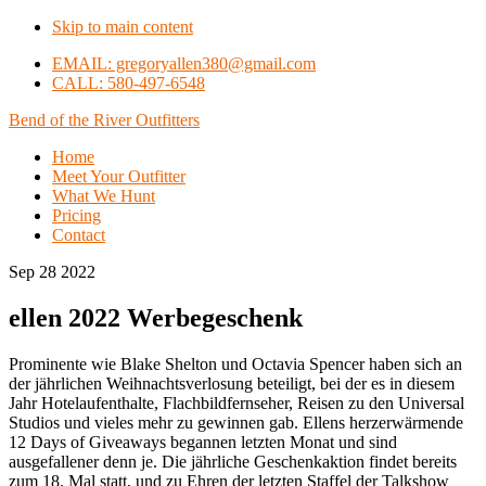
Skip to main content
EMAIL: gregoryallen380@gmail.com
CALL: 580-497-6548
Bend of the River Outfitters
Home
Meet Your Outfitter
What We Hunt
Pricing
Contact
Sep 28 2022
ellen 2022 Werbegeschenk
Prominente wie Blake Shelton und Octavia Spencer haben sich an
der jährlichen Weihnachtsverlosung beteiligt, bei der es in diesem
Jahr Hotelaufenthalte, Flachbildfernseher, Reisen zu den Universal
Studios und vieles mehr zu gewinnen gab. Ellens herzerwärmende
12 Days of Giveaways begannen letzten Monat und sind
ausgefallener denn je. Die jährliche Geschenkaktion findet bereits
zum 18. Mal statt, und zu Ehren der letzten Staffel der Talkshow