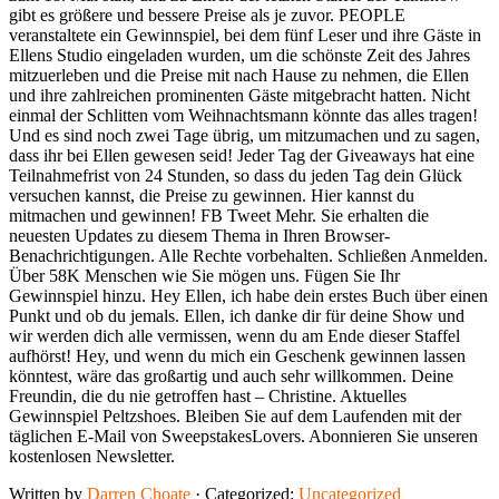
gibt es größere und bessere Preise als je zuvor. PEOPLE
veranstaltete ein Gewinnspiel, bei dem fünf Leser und ihre Gäste in
Ellens Studio eingeladen wurden, um die schönste Zeit des Jahres
mitzuerleben und die Preise mit nach Hause zu nehmen, die Ellen
und ihre zahlreichen prominenten Gäste mitgebracht hatten. Nicht
einmal der Schlitten vom Weihnachtsmann könnte das alles tragen!
Und es sind noch zwei Tage übrig, um mitzumachen und zu sagen,
dass ihr bei Ellen gewesen seid! Jeder Tag der Giveaways hat eine
Teilnahmefrist von 24 Stunden, so dass du jeden Tag dein Glück
versuchen kannst, die Preise zu gewinnen. Hier kannst du
mitmachen und gewinnen! FB Tweet Mehr. Sie erhalten die
neuesten Updates zu diesem Thema in Ihren Browser-
Benachrichtigungen. Alle Rechte vorbehalten. Schließen Anmelden.
Über 58K Menschen wie Sie mögen uns. Fügen Sie Ihr
Gewinnspiel hinzu. Hey Ellen, ich habe dein erstes Buch über einen
Punkt und ob du jemals. Ellen, ich danke dir für deine Show und
wir werden dich alle vermissen, wenn du am Ende dieser Staffel
aufhörst! Hey, und wenn du mich ein Geschenk gewinnen lassen
könntest, wäre das großartig und auch sehr willkommen. Deine
Freundin, die du nie getroffen hast – Christine. Aktuelles
Gewinnspiel Peltzshoes. Bleiben Sie auf dem Laufenden mit der
täglichen E-Mail von SweepstakesLovers. Abonnieren Sie unseren
kostenlosen Newsletter.
Written by
Darren Choate
· Categorized:
Uncategorized