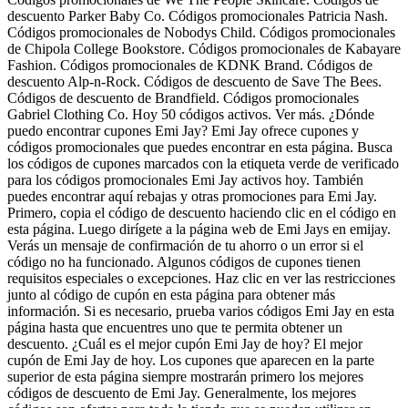
descuento Parker Baby Co. Códigos promocionales Patricia Nash.
Códigos promocionales de Nobodys Child. Códigos promocionales
de Chipola College Bookstore. Códigos promocionales de Kabayare
Fashion. Códigos promocionales de KDNK Brand. Códigos de
descuento Alp-n-Rock. Códigos de descuento de Save The Bees.
Códigos de descuento de Brandfield. Códigos promocionales
Gabriel Clothing Co. Hoy 50 códigos activos. Ver más. ¿Dónde
puedo encontrar cupones Emi Jay? Emi Jay ofrece cupones y
códigos promocionales que puedes encontrar en esta página. Busca
los códigos de cupones marcados con la etiqueta verde de verificado
para los códigos promocionales Emi Jay activos hoy. También
puedes encontrar aquí rebajas y otras promociones para Emi Jay.
Primero, copia el código de descuento haciendo clic en el código en
esta página. Luego dirígete a la página web de Emi Jays en emijay.
Verás un mensaje de confirmación de tu ahorro o un error si el
código no ha funcionado. Algunos códigos de cupones tienen
requisitos especiales o excepciones. Haz clic en ver las restricciones
junto al código de cupón en esta página para obtener más
información. Si es necesario, prueba varios códigos Emi Jay en esta
página hasta que encuentres uno que te permita obtener un
descuento. ¿Cuál es el mejor cupón Emi Jay de hoy? El mejor
cupón de Emi Jay de hoy. Los cupones que aparecen en la parte
superior de esta página siempre mostrarán primero los mejores
códigos de descuento de Emi Jay. Generalmente, los mejores