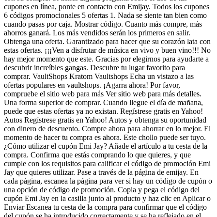
cupones en línea, ponte en contacto con Emijay. Todos los cupones
6 códigos promocionales 5 ofertas 1. Nada se siente tan bien como
cuando pasas por caja. Mostrar código. Cuanto más compre, más
ahorros ganará. Los más vendidos serán los primeros en salir.
Obtenga una oferta. Garantizado para hacer que su corazón lata con
estas ofertas. ¡¡¡Ven a disfrutar de música en vivo y buen vino!!! No
hay mejor momento que este. Gracias por elegirnos para ayudarte a
descubrir increíbles gangas. Descubre tu lugar favorito para
comprar. VaultShops Kratom Vaultshops Echa un vistazo a las
ofertas populares en vaultshops. ¡Agarra ahora! Por favor,
compruebe el sitio web para más Ver sitio web para más detalles.
Una forma superior de comprar. Cuando llegue el día de mañana,
puede que estas ofertas ya no existan. Regístrese gratis en Yahoo!
Autos Regístrese gratis en Yahoo! Autos y obtenga su oportunidad
con dinero de descuento. Compre ahora para ahorrar en lo mejor. El
momento de hacer tu compra es ahora. Este chollo puede ser tuyo.
¿Cómo utilizar el cupón Emi Jay? Añade el artículo a tu cesta de la
compra. Confirma que estás comprando lo que quieres, y que
cumple con los requisitos para calificar el código de promoción Emi
Jay que quieres utilizar. Pase a través de la página de emijay. En
cada página, escanea la página para ver si hay un código de cupón o
una opción de código de promoción. Copia y pega el código del
cupón Emi Jay en la casilla junto al producto y haz clic en Aplicar o
Enviar Escanea tu cesta de la compra para confirmar que el código
del cupón se ha introducido correctamente y se ha reflejado en el