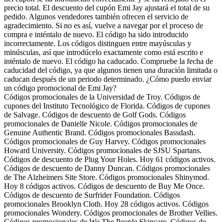
precio total. El descuento del cupón Emi Jay ajustará el total de su
pedido. Algunos vendedores también ofrecen el servicio de
agradecimiento. Si no es así, vuelve a navegar por el proceso de
compra e inténtalo de nuevo. El código ha sido introducido
incorrectamente. Los códigos distinguen entre mayúsculas y
minúsculas, así que introdúcelo exactamente como está escrito e
inténtalo de nuevo. El código ha caducado. Compruebe la fecha de
caducidad del código, ya que algunos tienen una duración limitada o
caducan después de un periodo determinado. ¿Cómo puedo enviar
un código promocional de Emi Jay?
Códigos promocionales de la Universidad de Troy. Códigos de
cupones del Instituto Tecnológico de Florida. Códigos de cupones
de Salvage. Códigos de descuento de Golf Gods. Códigos
promocionales de Danielle Nicole. Códigos promocionales de
Genuine Authentic Brand. Códigos promocionales Bassdash.
Códigos promocionales de Guy Harvey. Códigos promocionales
Howard University. Códigos promocionales de SJSU Spartans.
Códigos de descuento de Plug Your Holes. Hoy 61 códigos activos.
Códigos de descuento de Danny Duncan. Códigos promocionales
de The Alzheimers Site Store. Códigos promocionales Shinymod.
Hoy 8 códigos activos. Códigos de descuento de Buy Me Once.
Códigos de descuento de Surfrider Foundation. Códigos
promocionales Brooklyn Cloth. Hoy 28 códigos activos. Códigos
promocionales Wondery. Códigos promocionales de Brother Vellies.
Códigos promocionales de We The People Skincare. Códigos de