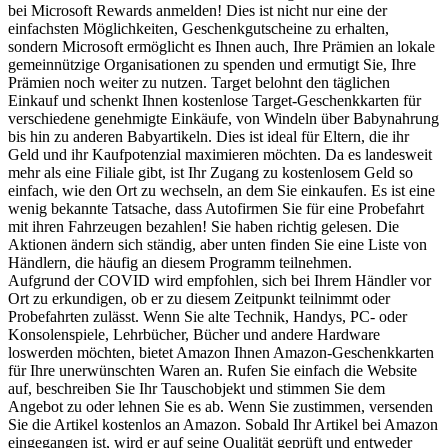
bei Microsoft Rewards anmelden! Dies ist nicht nur eine der
einfachsten Möglichkeiten, Geschenkgutscheine zu erhalten,
sondern Microsoft ermöglicht es Ihnen auch, Ihre Prämien an lokale
gemeinnützige Organisationen zu spenden und ermutigt Sie, Ihre
Prämien noch weiter zu nutzen. Target belohnt den täglichen
Einkauf und schenkt Ihnen kostenlose Target-Geschenkkarten für
verschiedene genehmigte Einkäufe, von Windeln über Babynahrung
bis hin zu anderen Babyartikeln. Dies ist ideal für Eltern, die ihr
Geld und ihr Kaufpotenzial maximieren möchten. Da es landesweit
mehr als eine Filiale gibt, ist Ihr Zugang zu kostenlosem Geld so
einfach, wie den Ort zu wechseln, an dem Sie einkaufen. Es ist eine
wenig bekannte Tatsache, dass Autofirmen Sie für eine Probefahrt
mit ihren Fahrzeugen bezahlen! Sie haben richtig gelesen. Die
Aktionen ändern sich ständig, aber unten finden Sie eine Liste von
Händlern, die häufig an diesem Programm teilnehmen.
Aufgrund der COVID wird empfohlen, sich bei Ihrem Händler vor
Ort zu erkundigen, ob er zu diesem Zeitpunkt teilnimmt oder
Probefahrten zulässt. Wenn Sie alte Technik, Handys, PC- oder
Konsolenspiele, Lehrbücher, Bücher und andere Hardware
loswerden möchten, bietet Amazon Ihnen Amazon-Geschenkkarten
für Ihre unerwünschten Waren an. Rufen Sie einfach die Website
auf, beschreiben Sie Ihr Tauschobjekt und stimmen Sie dem
Angebot zu oder lehnen Sie es ab. Wenn Sie zustimmen, versenden
Sie die Artikel kostenlos an Amazon. Sobald Ihr Artikel bei Amazon
eingegangen ist, wird er auf seine Qualität geprüft und entweder