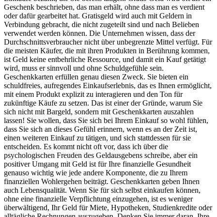
Geschenk beschrieben, das man erhält, ohne dass man es verdient
oder dafür gearbeitet hat. Gratisgeld wird auch mit Geldern in
Verbindung gebracht, die nicht zugeteilt sind und nach Belieben
verwendet werden können. Die Unternehmen wissen, dass der
Durchschnittsverbraucher nicht über unbegrenzte Mittel verfügt. Für
die meisten Käufer, die mit ihren Produkten in Berührung kommen,
ist Geld keine entbehrliche Ressource, und damit ein Kauf getätigt
wird, muss er sinnvoll und ohne Schuldgefühle sein.
Geschenkkarten erfüllen genau diesen Zweck. Sie bieten ein
schuldfreies, aufregendes Einkaufserlebnis, das es Ihnen ermöglicht,
mit einem Produkt explizit zu interagieren und den Ton für
zukünftige Käufe zu setzen. Das ist einer der Gründe, warum Sie
sich nicht mit Bargeld, sondern mit Geschenkkarten auszahlen
lassen! Sie wollen, dass Sie sich bei Ihrem Einkauf so wohl fühlen,
dass Sie sich an dieses Gefühl erinnern, wenn es an der Zeit ist,
einen weiteren Einkauf zu tätigen, und sich stattdessen für sie
entscheiden. Es kommt nicht oft vor, dass ich über die
psychologischen Freuden des Geldausgebens schreibe, aber ein
positiver Umgang mit Geld ist für Ihre finanzielle Gesundheit
genauso wichtig wie jede andere Komponente, die zu Ihrem
finanziellen Wohlergehen beiträgt. Geschenkkarten geben Ihnen
auch Lebensqualität. Wenn Sie für sich selbst einkaufen können,
ohne eine finanzielle Verpflichtung einzugehen, ist es weniger
überwältigend, Ihr Geld für Miete, Hypotheken, Studienkredite oder
alltägliche Rechnungen auszugeben. Denken Sie immer daran, Ihre