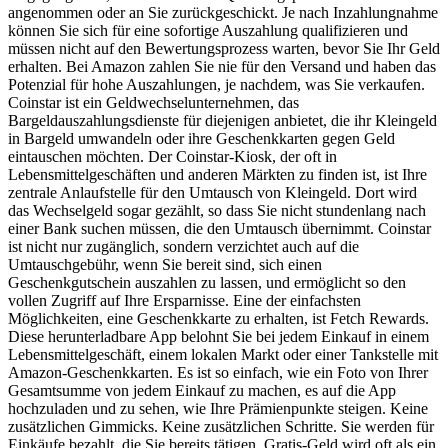
angenommen oder an Sie zurückgeschickt. Je nach Inzahlungnahme
können Sie sich für eine sofortige Auszahlung qualifizieren und
müssen nicht auf den Bewertungsprozess warten, bevor Sie Ihr Geld
erhalten. Bei Amazon zahlen Sie nie für den Versand und haben das
Potenzial für hohe Auszahlungen, je nachdem, was Sie verkaufen.
Coinstar ist ein Geldwechselunternehmen, das
Bargeldauszahlungsdienste für diejenigen anbietet, die ihr Kleingeld
in Bargeld umwandeln oder ihre Geschenkkarten gegen Geld
eintauschen möchten. Der Coinstar-Kiosk, der oft in
Lebensmittelgeschäften und anderen Märkten zu finden ist, ist Ihre
zentrale Anlaufstelle für den Umtausch von Kleingeld. Dort wird
das Wechselgeld sogar gezählt, so dass Sie nicht stundenlang nach
einer Bank suchen müssen, die den Umtausch übernimmt. Coinstar
ist nicht nur zugänglich, sondern verzichtet auch auf die
Umtauschgebühr, wenn Sie bereit sind, sich einen
Geschenkgutschein auszahlen zu lassen, und ermöglicht so den
vollen Zugriff auf Ihre Ersparnisse. Eine der einfachsten
Möglichkeiten, eine Geschenkkarte zu erhalten, ist Fetch Rewards.
Diese herunterladbare App belohnt Sie bei jedem Einkauf in einem
Lebensmittelgeschäft, einem lokalen Markt oder einer Tankstelle mit
Amazon-Geschenkkarten. Es ist so einfach, wie ein Foto von Ihrer
Gesamtsumme von jedem Einkauf zu machen, es auf die App
hochzuladen und zu sehen, wie Ihre Prämienpunkte steigen. Keine
zusätzlichen Gimmicks. Keine zusätzlichen Schritte. Sie werden für
Einkäufe bezahlt, die Sie bereits tätigen. Gratis-Geld wird oft als ein