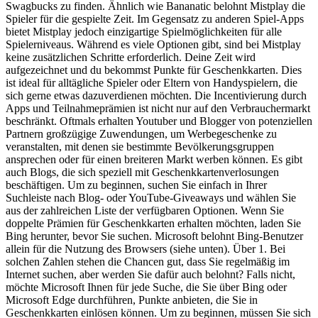
Swagbucks zu finden. Ähnlich wie Bananatic belohnt Mistplay die
Spieler für die gespielte Zeit. Im Gegensatz zu anderen Spiel-Apps
bietet Mistplay jedoch einzigartige Spielmöglichkeiten für alle
Spielerniveaus. Während es viele Optionen gibt, sind bei Mistplay
keine zusätzlichen Schritte erforderlich. Deine Zeit wird
aufgezeichnet und du bekommst Punkte für Geschenkkarten. Dies
ist ideal für alltägliche Spieler oder Eltern von Handyspielern, die
sich gerne etwas dazuverdienen möchten. Die Incentivierung durch
Apps und Teilnahmeprämien ist nicht nur auf den Verbrauchermarkt
beschränkt. Oftmals erhalten Youtuber und Blogger von potenziellen
Partnern großzügige Zuwendungen, um Werbegeschenke zu
veranstalten, mit denen sie bestimmte Bevölkerungsgruppen
ansprechen oder für einen breiteren Markt werben können. Es gibt
auch Blogs, die sich speziell mit Geschenkkartenverlosungen
beschäftigen. Um zu beginnen, suchen Sie einfach in Ihrer
Suchleiste nach Blog- oder YouTube-Giveaways und wählen Sie
aus der zahlreichen Liste der verfügbaren Optionen. Wenn Sie
doppelte Prämien für Geschenkkarten erhalten möchten, laden Sie
Bing herunter, bevor Sie suchen. Microsoft belohnt Bing-Benutzer
allein für die Nutzung des Browsers (siehe unten). Über 1. Bei
solchen Zahlen stehen die Chancen gut, dass Sie regelmäßig im
Internet suchen, aber werden Sie dafür auch belohnt? Falls nicht,
möchte Microsoft Ihnen für jede Suche, die Sie über Bing oder
Microsoft Edge durchführen, Punkte anbieten, die Sie in
Geschenkkarten einlösen können. Um zu beginnen, müssen Sie sich