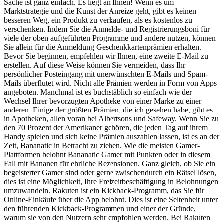
Sache ist ganz einfach. Es liegt an Ihnen! Wenn es um
Marktstrategie und die Kunst der Anreize geht, gibt es keinen
besseren Weg, ein Produkt zu verkaufen, als es kostenlos zu
verschenken. Indem Sie die Anmelde- und Registrierungsboni für
viele der oben aufgeführten Programme und andere nutzen, können
Sie allein für die Anmeldung Geschenkkartenprämien erhalten.
Bevor Sie beginnen, empfehlen wir Ihnen, eine zweite E-Mail zu
erstellen. Auf diese Weise können Sie vermeiden, dass Ihr
persönlicher Posteingang mit unerwünschten E-Mails und Spam-
Mails überflutet wird. Nicht alle Prämien werden in Form von Apps
angeboten. Manchmal ist es buchstäblich so einfach wie der
Wechsel Ihrer bevorzugten Apotheke von einer Marke zu einer
anderen. Einige der größten Prämien, die ich gesehen habe, gibt es
in Apotheken, allen voran bei Albertsons und Safeway. Wenn Sie zu
den 70 Prozent der Amerikaner gehören, die jeden Tag auf ihrem
Handy spielen und sich keine Prämien auszahlen lassen, ist es an der
Zeit, Bananatic in Betracht zu ziehen. Wie die meisten Gamer-
Plattformen belohnt Bananatic Gamer mit Punkten oder in diesem
Fall mit Bananen für ehrliche Rezensionen. Ganz gleich, ob Sie ein
begeisterter Gamer sind oder gerne zwischendurch ein Rätsel lösen,
dies ist eine Möglichkeit, Ihre Freizeitbeschäftigung in Belohnungen
umzuwandeln. Rakuten ist ein Kickback-Programm, das Sie für
Online-Einkäufe über die App belohnt. Dies ist eine Seltenheit unter
den führenden Kickback-Programmen und einer der Gründe,
warum sie von den Nutzern sehr empfohlen werden. Bei Rakuten