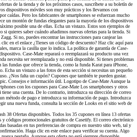
fertas de la tienda y de los próximos casos, suscríbete a su boletín de
os dispositivos móviles son muy prácticos y los llevamos con
os por caídas. Pero los fabricantes de smartphones se esfuerzan mucho
ece un montón de fundas elegantes para la mayoría de los dispositivos
 máximo posible una de ellas. Echa un vistazo. Estos son ejemplos de
ico si quieres saber cuándo añadimos nuevas ofertas para la tienda. Si
Zagg. Si no, puedes encontrar las instrucciones para canjear las
 clic en el enlace ¿Tienes un código de descuento? Haz clic aquí para
ales, marca la casilla que lo indica. La política de garantía de Case-
 dispositivo. Case-Mate reparará o reemplazará su producto una vez
nda necesita ser reemplazada y no está disponible. Si tienes problemas
 las fundas que ofrece la tienda, como la funda Karat para iPhone,
. Echa un vistazo a las fotos de esta sección si necesitas un pequeño
 uso. ¿Nos falta un cupón? Cupones que también te pueden gustar.
opic. Consejos e información útil. Logotipo de Case-Mate Aunque la
artphones con los cupones para Case-Mate Los smartphones y otros
 tiene una cuenta. De lo contrario, introduzca su dirección de correo
e un método de pago e introduzca su información de pago. Introduzca
gir una nueva funda, consulta la sección de Looks en el sitio web de
sh 38 Ofertas disponibles. Todos los 35 cupones en línea 13 ofertas
s y códigos promocionales gratuitos de Casetify. El correo electrónico
das basadas en tus preferencias de compra en nuestro sitio web, tal y
onfirmación. Haga clic en este enlace para verificar su cuenta. Algo
na nueva pestaña. Aunque esta oferta no está siempre disponible,