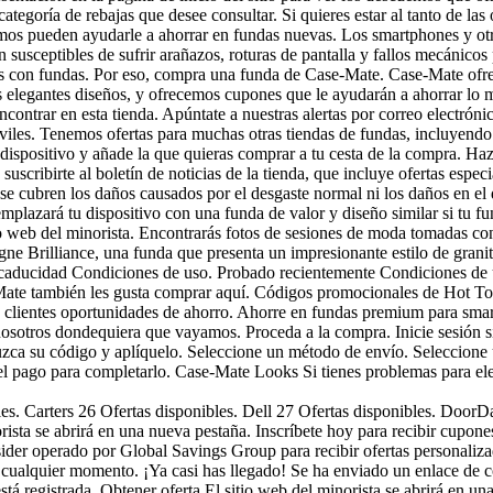
tegoría de rebajas que desee consultar. Si quieres estar al tanto de las o
mos pueden ayudarle a ahorrar en fundas nuevas. Los smartphones y otr
an susceptibles de sufrir arañazos, roturas de pantalla y fallos mecánic
eños con fundas. Por eso, compra una funda de Case-Mate. Case-Mate ofr
sus elegantes diseños, y ofrecemos cupones que le ayudarán a ahorrar lo
ncontrar en esta tienda. Apúntate a nuestras alertas por correo electrón
iles. Tenemos ofertas para muchas otras tiendas de fundas, incluyendo 
dispositivo y añade la que quieras comprar a tu cesta de la compra. Haz
uscribirte al boletín de noticias de la tienda, que incluye ofertas especi
 se cubren los daños causados por el desgaste normal ni los daños en el
lazará tu dispositivo con una funda de valor y diseño similar si tu fu
io web del minorista. Encontrarás fotos de sesiones de moda tomadas con
e Brilliance, una funda que presenta un impresionante estilo de granito
de caducidad Condiciones de uso. Probado recientemente Condiciones de
-Mate también les gusta comprar aquí. Códigos promocionales de Hot T
s clientes oportunidades de ahorro. Ahorre en fundas premium para sm
nosotros dondequiera que vayamos. Proceda a la compra. Inicie sesión si
duzca su código y aplíquelo. Seleccione un método de envío. Seleccion
 el pago para completarlo. Case-Mate Looks Si tienes problemas para ele
es. Carters 26 Ofertas disponibles. Dell 27 Ofertas disponibles. DoorDa
ista se abrirá en una nueva pestaña. Inscríbete hoy para recibir cupone
sider operado por Global Savings Group para recibir ofertas personaliza
n cualquier momento. ¡Ya casi has llegado! Se ha enviado un enlace de c
stá registrada. Obtener oferta El sitio web del minorista se abrirá en u