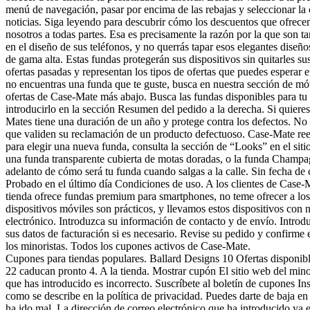
menú de navegación, pasar por encima de las rebajas y seleccionar la ca
noticias. Siga leyendo para descubrir cómo los descuentos que ofrece
nosotros a todas partes. Esa es precisamente la razón por la que son t
en el diseño de sus teléfonos, y no querrás tapar esos elegantes dis
de gama alta. Estas fundas protegerán sus dispositivos sin quitarles 
ofertas pasadas y representan los tipos de ofertas que puedes esperar e
no encuentras una funda que te guste, busca en nuestra sección de móv
ofertas de Case-Mate más abajo. Busca las fundas disponibles para tu 
introducirlo en la sección Resumen del pedido a la derecha. Si quieres s
Mates tiene una duración de un año y protege contra los defectos. No
que validen su reclamación de un producto defectuoso. Case-Mate reemp
para elegir una nueva funda, consulta la sección de “Looks” en el sit
una funda transparente cubierta de motas doradas, o la funda Champagn
adelanto de cómo será tu funda cuando salgas a la calle. Sin fecha 
Probado en el último día Condiciones de uso. A los clientes de Case
tienda ofrece fundas premium para smartphones, no teme ofrecer a lo
dispositivos móviles son prácticos, y llevamos estos dispositivos con 
electrónico. Introduzca su información de contacto y de envío. Intro
sus datos de facturación si es necesario. Revise su pedido y confirme
los minoristas. Todos los cupones activos de Case-Mate.
Cupones para tiendas populares. Ballard Designs 10 Ofertas disponibl
22 caducan pronto 4. A la tienda. Mostrar cupón El sitio web del minor
que has introducido es incorrecto. Suscríbete al boletín de cupones In
como se describe en la política de privacidad. Puedes darte de baja e
ha ido mal. La dirección de correo electrónico que ha introducido ya e