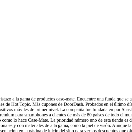
 vistazo a la gama de productos case-mate. Encuentre una funda que se ad
es de Hot Topic. Más cupones de DoorDash. Probados en el último día
ositivos móviles de primer nivel. La compañía fue fundada en por Shash
premium para smartphones a clientes de más de 80 países de todo el mun
o como lo hace Case-Mate. La prioridad número uno de esta tienda es dar
ionales y con materiales de alta gama, como la piel de visón. Aunque la
resentación en la página de inicio del sitio para ver los descuentos que 