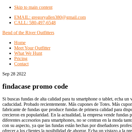
Skip to main content
EMAIL: gregoryallen380@gmail.com
CALL: 580-497-6548
Bend of the River Outfitters
Home
Meet Your Outfitter
What We Hunt
Pricing
Contact
Sep 28 2022
findacase promo code
Si buscas fundas de alta calidad para tu smartphone o tablet, echa un
caducidad. Probado recientemente. Más cupones de Totes. Más cupon
fabricante de fundas que produce fundas de primera calidad para disp
crecieron en popularidad. En la actualidad, la empresa vende fundas 
diferentes accesorios para smartphones, no se centran en la moda tant
con su aspecto, ya que las fundas están hechas por diseñadores profes
ofrecer a los clientes la posibilidad de ahorrar. Echa un vistazo a la p