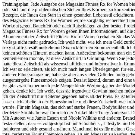
Trainingsplan. Jede Ausgabe des Magazins Fitness Rx for Women bietet e
oder sich auf die problematischen Stellen Ihres Körpers zu konzentrie
Rezepte, die Ihnen den Start in einen gesunden Lebensstil erleichtern. 
des Magazins Fitness Rx for Women wurde sorgfältig recherchiert und 
Workout gegen Bauchfett oder nach Ratschlägen zu den besten Protei
Magazins Fitness Rx for Women geben Ihnen Informationen, auf die S
Abonnement der Zeitschrift Fitness Rx for Women erhalten Sie das Wi
Verlags nicht mehr gedruckt. Ich weiß nicht, wie ich mein Geld zur
sexy straffe Gesäßmuskeln und Sixpack für den Sommer enthält. Ich h
keinen schönen Hintern machen kann. Außerdem bekommt man ein Si
kennenlernen möchte, ist diese Zeitschrift in Ordnung. Wenn Sie jedo
hatte diese Zeitschrift als wissenschaftlicher und informativer in Erinn
Ich war so erleichtert, als ich mich nach langen Überlegungen für ei
anderer Fitnessmagazine, habe sie aber aus vielen Gründen aufgegeb
ausgemergelte Fitnessmodels zeigen. Das ist ätzend, dumm und eine t
Es gibt zwar immer noch jede Menge blöde Werbung, aber die Models 
gehen, denke ich. Ich weiß, dass sie irgendwie Gewinn machen müssen
ich der Zeitschrift nur 4 Sterne gegeben habe, ist der Preis. Es ist 
lassen. Ich arbeite in der Fitnessbranche und diese Zeitschrift war fr
wurde. Für ein Magazin, das sich auf starke Frauen, Bodybuilder und
der letzte Strohhalm war für mich der Artikel über Tracy Anderson. D
Mit Autoren wie Jamie Eason und Nicole Wilkins und anderen Branchen
festzustellen, dass es vollgestopft ist mit Schönheits-, Lifestyle- un
trainieren und sich gesund ernähren. Manchmal ist es für meinen Ges
total zerfetzten Figur-Champion sehen, als ein Magazin zu kaufen, das