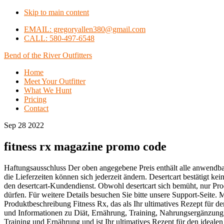
Skip to main content
EMAIL: gregoryallen380@gmail.com
CALL: 580-497-6548
Bend of the River Outfitters
Home
Meet Your Outfitter
What We Hunt
Pricing
Contact
Sep 28 2022
fitness rx magazine promo code
Haftungsausschluss Der oben angegebene Preis enthält alle anwendb
die Lieferzeiten können sich jederzeit ändern. Desertcart bestätigt 
den desertcart-Kundendienst. Obwohl desertcart sich bemüht, nur Prod
dürfen. Für weitere Details besuchen Sie bitte unsere Support-Seite
Produktbeschreibung Fitness Rx, das als Ihr ultimatives Rezept für d
und Informationen zu Diät, Ernährung, Training, Nahrungsergänzung, 
Training und Ernährung und ist Ihr ultimatives Rezept für den ideal