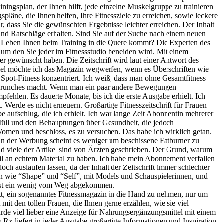
iningsplan, der Ihnen hilft, jede einzelne Muskelgruppe zu trainieren
pläne, die Ihnen helfen, Ihre Fitnessziele zu erreichen, sowie leckere
ür, dass Sie die gewünschten Ergebnisse leichter erreichen. Der Inhalt
 und Ratschläge erhalten. Sind Sie auf der Suche nach einem neuen
s Leben Ihnen beim Training in die Quere kommt? Die Experten des
um den Sie jeder im Fitnessstudio beneiden wird. Mit einem
r gewünscht haben. Die Zeitschrift wird laut einer Antwort des
piel möchte ich das Magazin wegwerfen, wenn es Überschriften wie
 Spot-Fitness konzentriert. Ich weiß, dass man ohne Gesamtfitness
 Crunches macht. Wenn man ein paar andere Bewegungen
fehlen. Es dauerte Monate, bis ich die erste Ausgabe erhielt. Ich
ft. Werde es nicht erneuern. Großartige Fitnesszeitschrift für Frauen
 aufschlug, die ich erhielt. Ich war lange Zeit Abonnentin mehrerer
Müll und den Behauptungen über Gesundheit, die jedoch
Women und beschloss, es zu versuchen. Das habe ich wirklich getan.
in der Werbung scheint es weniger um beschissene Fatburner zu
nd viele der Artikel sind von Ärzten geschrieben. Der Grund, warum
nteil an echtem Material zu haben. Ich habe mein Abonnement verfallen
och auslaufen lassen, da der Inhalt der Zeitschrift immer schlechter
eln wie “Shape” und “Self”, mit Models und Schauspielerinnen, und
Es ist ein wenig vom Weg abgekommen.
att, ein sogenanntes Fitnessmagazin in die Hand zu nehmen, nur um
 mit den tollen Frauen, die Ihnen gerne erzählen, wie sie viel
ürde viel lieber eine Anzeige für Nahrungsergänzungsmittel mit einem
 Rx liefert in jeder Ausgabe großartige Informationen und Inspiration.