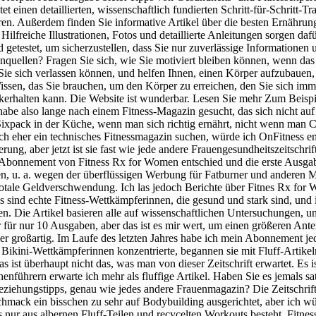
inen detaillierten, wissenschaftlich fundierten Schritt-für-Schritt-Tra
ren. Außerdem finden Sie informative Artikel über die besten Ernährungs
Hilfreiche Illustrationen, Fotos und detaillierte Anleitungen sorgen daf
getestet, um sicherzustellen, dass Sie nur zuverlässige Informationen
nquellen? Fragen Sie sich, wie Sie motiviert bleiben können, wenn da
ie sich verlassen können, und helfen Ihnen, einen Körper aufzubauen, 
ssen, das Sie brauchen, um den Körper zu erreichen, den Sie sich imme
ückerhalten kann. Die Website ist wunderbar. Lesen Sie mehr Zum Beis
abe also lange nach einem Fitness-Magazin gesucht, das sich nicht auf
xpack in der Küche, wenn man sich richtig ernährt, nicht wenn man
ch eher ein technisches Fitnessmagazin suchen, würde ich OnFitness emp
erung, aber jetzt ist sie fast wie jede andere Frauengesundheitszeitschri
n Abonnement von Fitness Rx for Women entschied und die erste Ausgabe
en, u. a. wegen der überflüssigen Werbung für Fatburner und anderen 
otale Geldverschwendung. Ich las jedoch Berichte über Fitnes Rx for 
sind echte Fitness-Wettkämpferinnen, die gesund und stark sind, und 
. Die Artikel basieren alle auf wissenschaftlichen Untersuchungen, u
teuer für nur 10 Ausgaben, aber das ist es mir wert, um einen größeren A
üher großartig. Im Laufe des letzten Jahres habe ich mein Abonnement jed
 Bikini-Wettkämpferinnen konzentrierte, begannen sie mit Fluff-Artik
as ist überhaupt nicht das, was man von dieser Zeitschrift erwartet. 
führern erwarte ich mehr als fluffige Artikel. Haben Sie es jemals s
d Beziehungstipps, genau wie jedes andere Frauenmagazin? Die Zeitschrift
chmack ein bisschen zu sehr auf Bodybuilding ausgerichtet, aber ich w
 nur aus albernen Fluff-Teilen und recycelten Workouts besteht. Fitness