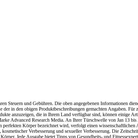
aren Steuern und Gebühren. Die oben angegebenen Informationen dien
keine der in den obigen Produktbeschreibungen gemachten Angaben. Für z
ukte anzuzeigen, die in Ihrem Land verfügbar sind, können einige Arti
. Marke Advanced Research Media. An Ihrer Türschwelle von Jan 13 bis
en perfekten Körper bezeichnet wird, verfolgt einen wissenschaftlichen
kosmetischer Verbesserung und sexueller Verbesserung. Die Zeitschrif
en Körper. Jede Ausgabe bietet Tipps von Gesundheits- und Fitnessexper