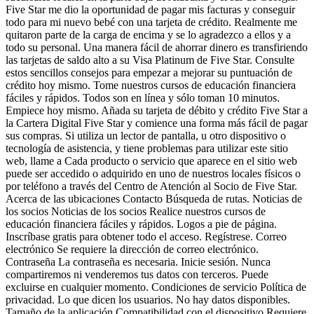
Five Star me dio la oportunidad de pagar mis facturas y conseguir
todo para mi nuevo bebé con una tarjeta de crédito. Realmente me
quitaron parte de la carga de encima y se lo agradezco a ellos y a
todo su personal. Una manera fácil de ahorrar dinero es transfiriendo
las tarjetas de saldo alto a su Visa Platinum de Five Star. Consulte
estos sencillos consejos para empezar a mejorar su puntuación de
crédito hoy mismo. Tome nuestros cursos de educación financiera
fáciles y rápidos. Todos son en línea y sólo toman 10 minutos.
Empiece hoy mismo. Añada su tarjeta de débito y crédito Five Star a
la Cartera Digital Five Star y comience una forma más fácil de pagar
sus compras. Si utiliza un lector de pantalla, u otro dispositivo o
tecnología de asistencia, y tiene problemas para utilizar este sitio
web, llame a Cada producto o servicio que aparece en el sitio web
puede ser accedido o adquirido en uno de nuestros locales físicos o
por teléfono a través del Centro de Atención al Socio de Five Star.
Acerca de las ubicaciones Contacto Búsqueda de rutas. Noticias de
los socios Noticias de los socios Realice nuestros cursos de
educación financiera fáciles y rápidos. Logos a pie de página.
Inscríbase gratis para obtener todo el acceso. Regístrese. Correo
electrónico Se requiere la dirección de correo electrónico.
Contraseña La contraseña es necesaria. Inicie sesión. Nunca
compartiremos ni venderemos tus datos con terceros. Puede
excluirse en cualquier momento. Condiciones de servicio Política de
privacidad. Lo que dicen los usuarios. No hay datos disponibles.
Tamaño de la aplicación Compatibilidad con el dispositivo Requiere