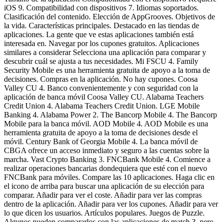
iOS 9. Compatibilidad con dispositivos 7. Idiomas soportados.
Clasificación del contenido. Elección de AppGrooves. Objetivos de
la vida. Características principales. Destacado en las tiendas de
aplicaciones. La gente que ve estas aplicaciones también está
interesada en. Navegar por los cupones gratuitos. Aplicaciones
similares a considerar Selecciona una aplicación para comparar y
descubrir cuál se ajusta a tus necesidades. Mi FSCU 4. Family
Security Mobile es una herramienta gratuita de apoyo a la toma de
decisiones. Compras en la aplicación. No hay cupones. Coosa
Valley CU 4. Banco convenientemente y con seguridad con la
aplicación de banca móvil Coosa Valley CU. Alabama Teachers
Credit Union 4. Alabama Teachers Credit Union. LGE Mobile
Banking 4. Alabama Power 2. The Bancorp Mobile 4. The Bancorp
Mobile para la banca móvil. AOD Mobile 4. AOD Mobile es una
herramienta gratuita de apoyo a la toma de decisiones desde el
móvil. Century Bank of Georgia Mobile 4. La banca móvil de
CBGA ofrece un acceso inmediato y seguro a las cuentas sobre la
marcha. Vast Crypto Banking 3. FNCBank Mobile 4. Comience a
realizar operaciones bancarias dondequiera que esté con el nuevo
FNCBank para móviles. Compare las 10 aplicaciones. Haga clic en
el icono de arriba para buscar una aplicación de su elección para
comparar. Añadir para ver el coste. Añadir para ver las compras
dentro de la aplicación. Añadir para ver los cupones. Añadir para ver
lo que dicen los usuarios. Artículos populares. Juegos de Puzzle.
Algunos pueden compararlos con las aplicaciones de match 3, pero