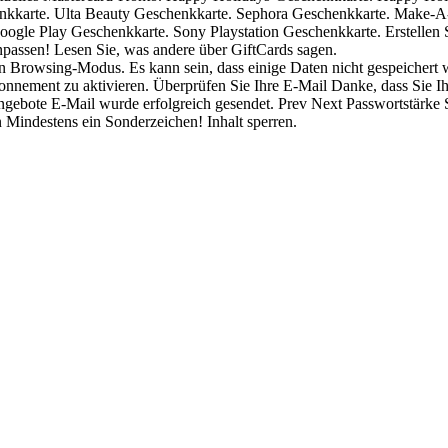
enkkarte. Ulta Beauty Geschenkkarte. Sephora Geschenkkarte. Make-
le Play Geschenkkarte. Sony Playstation Geschenkkarte. Erstellen Si
anpassen! Lesen Sie, was andere über GiftCards sagen.
en Browsing-Modus. Es kann sein, dass einige Daten nicht gespeichert w
onnement zu aktivieren. Überprüfen Sie Ihre E-Mail Danke, dass Sie Ihr
ert Angebote E-Mail wurde erfolgreich gesendet. Prev Next Passwortstä
Mindestens ein Sonderzeichen! Inhalt sperren.