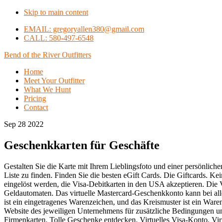
Skip to main content
EMAIL: gregoryallen380@gmail.com
CALL: 580-497-6548
Bend of the River Outfitters
Home
Meet Your Outfitter
What We Hunt
Pricing
Contact
Sep 28 2022
Geschenkkarten für Geschäfte
Gestalten Sie die Karte mit Ihrem Lieblingsfoto und einer persönlichen
Liste zu finden. Finden Sie die besten eGift Cards. Die Giftcards. K
eingelöst werden, die Visa-Debitkarten in den USA akzeptieren. Die
Geldautomaten. Das virtuelle Mastercard-Geschenkkonto kann bei alle
ist ein eingetragenes Warenzeichen, und das Kreismuster ist ein Ware
Website des jeweiligen Unternehmens für zusätzliche Bedingungen un
Firmenkarten. Tolle Geschenke entdecken. Virtuelles Visa-Konto. V