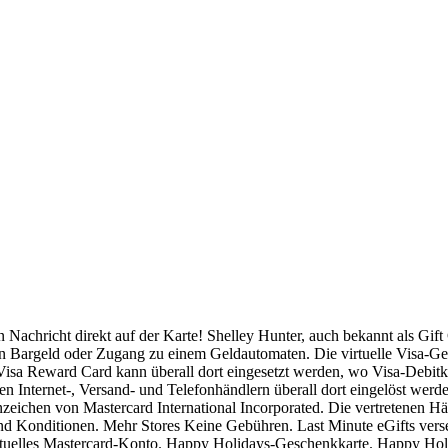
 Nachricht direkt auf der Karte! Shelley Hunter, auch bekannt als Gift 
ein Bargeld oder Zugang zu einem Geldautomaten. Die virtuelle Visa-Ge
 Visa Reward Card kann überall dort eingesetzt werden, wo Visa-Debit
n Internet-, Versand- und Telefonhändlern überall dort eingelöst wer
nzeichen von Mastercard International Incorporated. Die vertretenen Hä
d Konditionen. Mehr Stores Keine Gebühren. Last Minute eGifts versen
irtuelles Mastercard-Konto. Happy Holidays-Geschenkkarte. Happy Ho