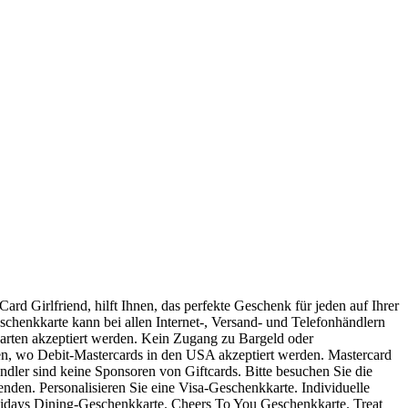
Card Girlfriend, hilft Ihnen, das perfekte Geschenk für jeden auf Ihrer
schenkkarte kann bei allen Internet-, Versand- und Telefonhändlern
karten akzeptiert werden. Kein Zugang zu Bargeld oder
den, wo Debit-Mastercards in den USA akzeptiert werden. Mastercard
ndler sind keine Sponsoren von Giftcards. Bitte besuchen Sie die
den. Personalisieren Sie eine Visa-Geschenkkarte. Individuelle
lidays Dining-Geschenkkarte. Cheers To You Geschenkkarte. Treat