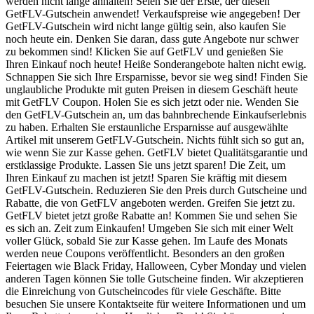
werden nicht lange anhalten! Seien Sie der Erste, der diesen
GetFLV-Gutschein anwendet! Verkaufspreise wie angegeben! Der
GetFLV-Gutschein wird nicht lange gültig sein, also kaufen Sie
noch heute ein. Denken Sie daran, dass gute Angebote nur schwer
zu bekommen sind! Klicken Sie auf GetFLV und genießen Sie
Ihren Einkauf noch heute! Heiße Sonderangebote halten nicht ewig.
Schnappen Sie sich Ihre Ersparnisse, bevor sie weg sind! Finden Sie
unglaubliche Produkte mit guten Preisen in diesem Geschäft heute
mit GetFLV Coupon. Holen Sie es sich jetzt oder nie. Wenden Sie
den GetFLV-Gutschein an, um das bahnbrechende Einkaufserlebnis
zu haben. Erhalten Sie erstaunliche Ersparnisse auf ausgewählte
Artikel mit unserem GetFLV-Gutschein. Nichts fühlt sich so gut an,
wie wenn Sie zur Kasse gehen. GetFLV bietet Qualitätsgarantie und
erstklassige Produkte. Lassen Sie uns jetzt sparen! Die Zeit, um
Ihren Einkauf zu machen ist jetzt! Sparen Sie kräftig mit diesem
GetFLV-Gutschein. Reduzieren Sie den Preis durch Gutscheine und
Rabatte, die von GetFLV angeboten werden. Greifen Sie jetzt zu.
GetFLV bietet jetzt große Rabatte an! Kommen Sie und sehen Sie
es sich an. Zeit zum Einkaufen! Umgeben Sie sich mit einer Welt
voller Glück, sobald Sie zur Kasse gehen. Im Laufe des Monats
werden neue Coupons veröffentlicht. Besonders an den großen
Feiertagen wie Black Friday, Halloween, Cyber Monday und vielen
anderen Tagen können Sie tolle Gutscheine finden. Wir akzeptieren
die Einreichung von Gutscheincodes für viele Geschäfte. Bitte
besuchen Sie unsere Kontaktseite für weitere Informationen und um