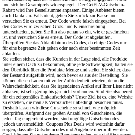
und sich im Gesamtpreis widerspiegelt. Der GetFLV-Gutschein-
Rabatt wird Ihre Bestellsumme anpassen. Einige Anbieter bieten
auch Danke an. Falls nicht, gehen Sie zurück zur Kasse und
versuchen Sie es erneut. Der Code wurde falsch eingegeben. Bei
den Codes wird zwischen Groß- und Kleinschreibung
unterschieden, geben Sie ihn also genau so ein, wie er geschrieben
ist, und versuchen Sie es erneut. Der Code ist abgelaufen.
Überprüfen Sie das Ablaufdatum des Codes, da einige Codes nur
für eine begrenzte Zeit gelten oder nach einer bestimmten Zeit
ablaufen.
Sie stellen sicher, dass die Kunden in der Lage sind, alle Produkte
unter einem Dach zu bekommen, ohne jede Schwierigkeit, halten sie
den Überblick über die Produkte Menge und stellen Sie sicher, dass
der Bestand aufgefüllt wird, noch bevor es aus der Bestellung. Sie
können diesen Laden mit voller Zufriedenheit betreten, denn die
Wahrscheinlichkeit, dass Sie irgendeinen Artikel auf Ihrer Liste nicht
abhaken, ist sehr gering bis gar nicht vorhanden. Sind Sie also bereit
für ein zeitgemäßes Einkaufserlebnis? Unser Ziel ist es, eine Website
zu erstellen, die man als Verbraucher unbedingt besuchen muss.
Deshalb lassen wir diese Gutscheine so schnell wie möglich
überprüfen. Aufgrund der großen Anzahl von Gutscheinen, die
jeden Tag eingereicht werden, sind ungültige Gutscheincodes
jedoch unvermeidlich. Coupons Plus Deals wird weiterhin dafür
sorgen, dass alle Gutscheincodes und Angebote überprüft werden.
Cool, können Sie mit anderen Benutzern teilen, wie viel Sie gespart