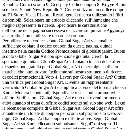
Republic Codici sconto 9. Gcosplay Codici coupon 8. Koyye Buoni
sconto 6. Sconti New Republic 7. Come utilizzare un codice coupon
su F1 Store. Visita F1store. Restringere la ricerca utilizzando i filtri
disponibili. Selezionare un articolo cliccando sull’immagine che
meglio rappresenta la ricerca. Specificare le caratteristiche
dell’ordine nella pagina successiva e cliccare sul pulsante Aggiungi
al carrello. Come utilizzare un codice coupon.
Per utilizzare un codice sconto Global Sugar Art via email, è
sufficiente copiare il codice coupon da questa pagina, quindi
inserirlo nella casella Codice Promozionale di globalsugarart. Buoni
sconto Global Sugar Art con spedizione gratuita. Cerchi la
spedizione gratuita a GlobalSugarArt. Teniamo traccia delle offerte
di spedizione gratuita per Global Sugar Art e per migliaia di altre
marche, che puoi trovare facilmente sul nostro strumento di ricerca
di codici promozionali. Voto 4. Lavori per Global Sugar Art? Ottieni
una verifica per Global Sugar Art. Diventa un rappresentante
verificato di Global Sugar Art e amplifica la voce del tuo marchio su
Knoji. Modera i contenuti, rispondi alle recensioni e promuovi le
offerte. Verifica ora. Global Sugar Art è uno dei rivenditori meno
attivi quando si tratta di offrire codici sconto sul suo sito web. Leggi
la recensione completa di Global Sugar Art. Global Sugar Art offre
attualmente un totale di coupon per sconti sul proprio sito web. Ad
oggi, Global Sugar Art ha coupon e offerte attive. Segui Global
Sugar Art su Knoji cliccando sul pulsante “Segui” qui sopra. Ti
informeremo sugli ultimi coupon e codici sconto Global Sugar Art