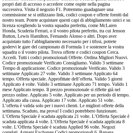
propri dati di accesso o accedere come ospite nella pagina
successiva. Visita il negozio F1. Potremmo guadagnare una
commissione se si utilizzano link, codici coupon e offerte forniti dal
nostro team. Potete acquistare questi capi di abbigliamento unici e su
licenza scegliendo la vostra squadra preferita, come McLaren
Honda, Scuderia Ferrari, o il vostro pilota preferito, tra cui Jenson
Button, Lewis Hamilton, Fernando Alonso o altri. Dopo aver
acquistato tutto l’abbigliamento necessario per i tifosi, potrete
godervi le gare del campionato di Formula 1 e sostenere la vostra
squadra o il vostro pilota. Trova offerte e codici coupon Cerca.
Accedi. Tutti i codici promozionali Offerte. Ordina Migliori Nuovi.
Codice promozionale Verificato Consigliamo. Valido 3 settimane
Tempo di applicazione. Codice promozionale Verificato. Valido 3
settimane Applicato 27 volte. Valido 3 settimane Applicato 64
tempo. Offerta speciale. Approfittate dell’offerta. Valido 5 giorni
Applicato 4 volte. Valido 3 settimane Applicato 71 tempo. Valido 1
mese Applicato tempo. Il prezzo promozionale si riflette già nel
prezzo online. Applicato 5 volte. Applicato per un periodo di tempo.
Applicato alla cassa. Applicato 17 volte. Applicato 51 volte.
L’offerta è valida solo per i nuovi clienti. Le migliori offerte della
settimana. Scaduto, ma prova! I codici potrebbero funzionare.
L’Offerta Speciale è scaduta applicata 21 volte. L’Offerta Speciale è
scaduta applicata 4 volte. L’Offerta Speciale è scaduta applicata 8
volte. L’Offerta Speciale è scaduta Applied 96 volte. Negozi
correlati. Armani Exchange Codici promozionali 6. Banana