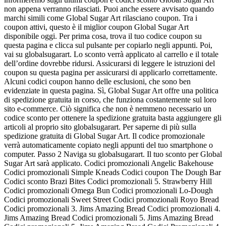
non appena verranno rilasciati. Puoi anche essere avvisato quando
marchi simili come Global Sugar Art rilasciano coupon. Tra i
coupon attivi, questo è il miglior coupon Global Sugar Art
disponibile oggi. Per prima cosa, trova il tuo codice coupon su
questa pagina e clicca sul pulsante per copiarlo negli appunti. Poi,
vai su globalsugarart. Lo sconto verrà applicato al carrello e il totale
dell’ordine dovrebbe ridursi. Assicurarsi di leggere le istruzioni del
coupon su questa pagina per assicurarsi di applicarlo correttamente.
Alcuni codici coupon hanno delle esclusioni, che sono ben
evidenziate in questa pagina. Sì, Global Sugar Art offre una politica
di spedizione gratuita in corso, che funziona costantemente sul loro
sito e-commerce. Ciò significa che non è nemmeno necessario un
codice sconto per ottenere la spedizione gratuita basta aggiungere gli
articoli al proprio sito globalsugarart. Per saperne di più sulla
spedizione gratuita di Global Sugar Art. Il codice promozionale
verrà automaticamente copiato negli appunti del tuo smartphone o
computer. Passo 2 Naviga su globalsugarart. Il tuo sconto per Global
Sugar Art sarà applicato. Codici promozionali Angelic Bakehouse
Codici promozionali Simple Kneads Codici coupon The Dough Bar
Codici sconto Brazi Bites Codici promozionali 5. Strawberry Hill
Codici promozionali Omega Bun Codici promozionali Lo-Dough
Codici promozionali Sweet Street Codici promozionali Royo Bread
Codici promozionali 3. Jims Amazing Bread Codici promozionali 4.
Jims Amazing Bread Codici promozionali 5. Jims Amazing Bread