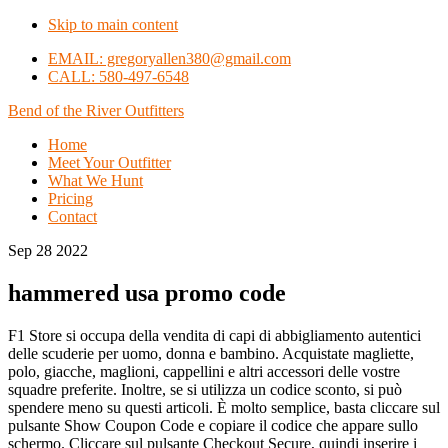
Skip to main content
EMAIL: gregoryallen380@gmail.com
CALL: 580-497-6548
Bend of the River Outfitters
Home
Meet Your Outfitter
What We Hunt
Pricing
Contact
Sep 28 2022
hammered usa promo code
F1 Store si occupa della vendita di capi di abbigliamento autentici
delle scuderie per uomo, donna e bambino. Acquistate magliette,
polo, giacche, maglioni, cappellini e altri accessori delle vostre
squadre preferite. Inoltre, se si utilizza un codice sconto, si può
spendere meno su questi articoli. È molto semplice, basta cliccare sul
pulsante Show Coupon Code e copiare il codice che appare sullo
schermo. Cliccare sul pulsante Checkout Secure, quindi inserire i