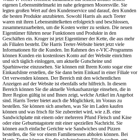
eigenen Lebensmittelmarkt im nahe gelegenen Mooresville. Sie
legten großen Wert auf den Kundenservice und darauf, den Kunden
die besten Produkte anzubieten. Sowohl Harris als auch Teeter
waren mit ihren Lebensmittelketten erfolgreich und beschlossen,
zusammenzuarbeiten, um die Kosten weiter zu senken. Die neuen
Eigentümer führten neue Funktionen und Produkte in den
Geschäften ein. Kroger ist jetzt Eigentümer der Kette, die aus mehr
als Filialen besteht. Die Harris Teeter-Website bietet jetzt viele
Informationen für die Kunden. Im Rahmen des e-VIC-Programms
können Kunden ein kostenloses Konto auf der Website einrichten
und sich täglich einloggen, um aktuelle Gutscheine und
Sparhinweise einzusehen. Sie können mit Ihrem Konto sogar eine
Einkaufsliste erstellen, die Sie dann beim Einkauf in einer Filiale vor
Ort verwenden können. Der Bereich mit den wöchentlichen
Anzeigen auf der Website ist ebenfalls sehr hilfreich. In diesem
Bereich können Sie die aktuelle Verkaufsanzeige einsehen, die in
Ihrer Region gültig ist und Ihnen zeigt, welche Artikel im Angebot
sind. Harris Teeter bietet auch die Möglichkeit, im Voraus zu
bestellen. Sie können sich ansehen, was Sie im Laden kaufen
können und was frisch für Sie zubereitet wird, wie z.B. eine
Sandwichplatte mit einem oder mehreren Pfund Fleisch und Käse
oder eine Geburtstagstorte mit einer speziellen Nachricht. Sie
können auch einfache Gerichte wie Sandwiches und Pizzen
bestellen, die Sie vor einem Familienessen abholen können. Bei
Harris Teeter können Sie die nächstgelegene Filiale suchen, um