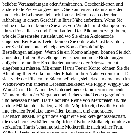
beliebte Veranstaltungen oder Attraktionen, Geschenkkarten und
andere tolle Preise zu gewinnen. Sie können sich dann anmelden
und sich die Lebensmittel nach Hause liefern lassen oder eine
Abholung in einem Geschäft in Ihrer Nähe anfordern. Wenn Sie
online einkaufen, können Sie alles von Windeln und Shampoo bis
hin zu Frischfleisch und Eiern kaufen. Das Bild unten zeigt Ihnen,
wie die Kassenseite aussieht und wo Sie einen Aktionscode
eingeben. Bei Harris Teeter können Sie online als Gast bezahlen,
aber Sie können auch ein eigenes Konto für zukünftige
Bestellungen anlegen. Wenn Sie ein Konto anlegen, können Sie sich
anmelden, frühere Bestellungen einsehen und neue Bestellungen
aufgeben, ohne Ihre Kreditkartennummer oder Adresse erneut
eingeben zu müssen. Mit einem Harris Teeter-Konto können Sie die
Abholung Ihrer Artikel in jeder Filiale in Ihrer Nähe vereinbaren. Da
sich viele der Filialen im Süden befinden, steht das Unternehmen im
Wettbewerb mit anderen Lebensmittelketten wie Piggly-Wiggly und
Winn-Dixie. Der Name des Unternehmens stammt von den beiden
Männern, die in der Vergangenheit Lebensmittelketten gegründet
und besessen haben. Harris bot eine Reihe von Merkmalen an, die
andere Märkte nicht hatten, z. B. die Möglichkeit, dass die Kunden
ihre eigenen Produkte auswählen konnten, und eine spätere
Ladenschlusszeit. Er gründete sogar eine Molkereigenossenschaft,
die es seinen Geschäften ermöglichte, frischere Molkereiprodukte zu
verkaufen. Harris benannte seine Molkereilinie nach seiner Frau.
Willis T. Teeter eröffnete zusammen mit seinem Bruder seinen