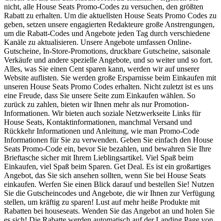
nicht, alle House Seats Promo-Codes zu versuchen, den größten
Rabatt zu erhalten. Um die aktuellsten House Seats Promo Codes zu
geben, setzen unsere engagierten Redakteure große Anstrengungen,
um die Rabatt-Codes und Angebote jeden Tag durch verschiedene
Kanäle zu aktualisieren. Unsere Angebote umfassen Online-
Gutscheine, In-Store-Promotions, druckbare Gutscheine, saisonale
Verkäufe und andere spezielle Angebote, und so weiter und so fort.
Alles, was Sie einen Cent sparen kann, werden wir auf unserer
Website auflisten. Sie werden große Ersparnisse beim Einkaufen mit
unseren House Seats Promo Codes erhalten. Nicht zuletzt ist es uns
eine Freude, dass Sie unsere Seite zum Einkaufen wählen. So
zurück zu zahlen, bieten wir Ihnen mehr als nur Promotion-
Informationen. Wir bieten auch soziale Netzwerkseite Links für
House Seats, Kontaktinformationen, manchmal Versand und
Rückkehr Informationen und Anleitung, wie man Promo-Code
Informationen für Sie zu verwenden. Geben Sie einfach den House
Seats Promo-Code ein, bevor Sie bezahlen, und bewahren Sie Ihre
Brieftasche sicher mit Ihrem Lieblingsartikel. Viel Spaß beim
Einkaufen, viel Spaß beim Sparen. Get Deal. Es ist ein großartiges
Angebot, das Sie sich ansehen sollten, wenn Sie bei House Seats
einkaufen. Werfen Sie einen Blick darauf und bestellen Sie! Nutzen
Sie die Gutscheincodes und Angebote, die wir Ihnen zur Verfügung
stellen, um kräftig zu sparen! Lust auf mehr heiße Produkte mit
Rabatten bei houseseats. Wenden Sie das Angebot an und holen Sie
es sich! Die Rabatte werden automatisch auf der Landing Page von