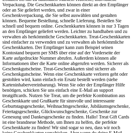
Verpackung. Die Geschenkkarten können direkt an den Empfänger
oder an Sie geliefert werden, und zwar in einer
Geschenkverpackung, die Sie selbst auswählen und gestalten
können. Bequeme Bestellung, schnelle Lieferung. Bestellen Sie
schnell und bequem online. Geschenkkarten können in nur 3 Tagen
an den Empfänger geliefert werden. Leichter zu handhaben und zu
verwalten als herkömmliche Geschenkkarten. Treat-Geschenkkarten
sind einfacher zu verwenden und zu verwalten als herkömmliche
Geschenkkarten. Der Empfänger kann zum Beispiel seinen
Kontostand bequem per SMS über eine auf der Vorderseite der
Karte aufgedruckte Nummer abrufen. Außerdem können alle
Informationen über die Karte online abgerufen werden. Sicherer als
Geschenkgutscheine. Treat-Geschenkkarten sind sicherer als
Geschenkgutscheine. Wenn eine Geschenkkarte verloren geht oder
gestohlen wird, kann einfach ein Ersatz bestellt werden (siehe
Karteninhabervereinbarung). Wenn Sie oder der Empfänger Hilfe
benötigen, schicken Sie uns einfach eine E-Mail an support
treatgiftcards. Nutzen Sie Treat, um die perfekte Kombination aus
Geschenkkarte und Grußkarte für sinnvolle und interessante
Geburtstagsgeschenke, Weihnachtsgeschenke, Jubiläumsgeschenke,
Feiertagsgeschenke, Glückwunschgeschenke, Geschenke zur
Genesung und Dankesgeschenke zu finden. Hallo! Treat Gift Cards
ist eine brandneue Methode, um Ihnen zu helfen, die perfekte
Geschenkkarte zu finden! Wir sind sogar so neu, dass wir noch
keine Geschenkkarten verschicken. Aber wenn du deine E-Mail-