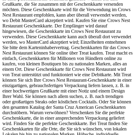
Grußkarte, die Sie zusammen mit der Geschenkkarte versenden
möchten. Diese Geschenkkarte wird für die Verwendung im Crows
Nest Restaurant empfohlen, kann aber überall verwendet werden,
wo Debit MasterCard akzeptiert wird. Kaufen Sie eine Crows Nest
Restaurant Geschenkkarte. Der Empfänger wird darauf
hingewiesen, die Geschenkkarte im Crows Nest Restaurant zu
verwenden. Diese Geschenkkarte kann auch überall dort verwendet
werden, wo MasterCard akzeptiert wird; Einzelheiten entnehmen
Sie bitte dem Karteninhabervertrag. Geschenkkarten für das Crows
Nest Restaurant können Sie online über Treat kaufen. Treat macht es
einfach, Geschenkkarten für Millionen von Händlern online zu
kaufen, von kleinen Boutiquen bis zu nationalen Marken, alles an
einem Ort. Diese Geschenkkarte für Crows Nest Restaurant wird
von Treat unterstützt und funktioniert wie eine Debitkarte. Mit Treat
können Sie sich Ihre Crows Nest Restaurant-Geschenkkarte in einer
einzigartigen, gebrauchsfertigen Verpackung liefern lassen, z. B. in
einer hochwertigen Grußkarte mit einer Notiz und einem Design
Ihrer Wahl. Sie können nach allem suchen, z. B. nach trendigen
oder großartigen Steaks oder köstlichen Cocktails. Oder Sie können
den gesamten Katalog der Santa Cruz American Geschenkkarten
durchstöbern. Warum verwöhnen? Verschenken Sie die perfekte
Geschenkkarte, die in einer ansprechenden Verpackung geliefert
wird. Finden Sie die perfekte Geschenkkarte. Bei Treat finden Sie
Geschenkkarten für alle Orte, die Sie sich wünschen, von lokalen
Lokalen bis hin zu nationalen Marken. Hübsche, individuelle