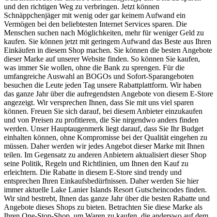
und den richtigen Weg zu verbringen. Jetzt können
Schnäppchenjäger mit wenig oder gar keinem Aufwand ein
Vermögen bei den beliebtesten Internet Services sparen. Die
Menschen suchen nach Möglichkeiten, mehr für weniger Geld zu
kaufen. Sie können jetzt mit geringem Aufwand das Beste aus Ihren
Einkäufen in diesem Shop machen. Sie können die besten Angebote
dieser Marke auf unserer Website finden. So können Sie kaufen,
was immer Sie wollen, ohne die Bank zu sprengen. Für die
umfangreiche Auswahl an BOGOs und Sofort-Sparangeboten
besuchen die Leute jeden Tag unsere Rabattplattform. Wir haben
das ganze Jahr über die aufregendsten Angebote von diesem E-Store
angezeigt. Wir versprechen Ihnen, dass Sie mit uns viel sparen
können. Freuen Sie sich darauf, bei diesem Anbieter einzukaufen
und von Preisen zu profitieren, die Sie nirgendwo anders finden
werden. Unser Hauptaugenmerk liegt darauf, dass Sie Ihr Budget
einhalten können, ohne Kompromisse bei der Qualität eingehen zu
müssen. Daher werden wir jedes Angebot dieser Marke mit Ihnen
teilen. Im Gegensatz zu anderen Anbietern aktualisiert dieser Shop
seine Politik, Regeln und Richtlinien, um Ihnen den Kauf zu
erleichtern. Die Rabatte in diesem E-Store sind trendy und
entsprechen Ihren Einkaufsbedürfnissen. Daher werden Sie hier
immer aktuelle Lake Lanier Islands Resort Gutscheincodes finden.
Wir sind bestrebt, Ihnen das ganze Jahr über die besten Rabatte und
Angebote dieses Shops zu bieten. Betrachten Sie diese Marke als
Ihren One-Stop-Shop, um Waren zu kaufen, die anderswo auf dem