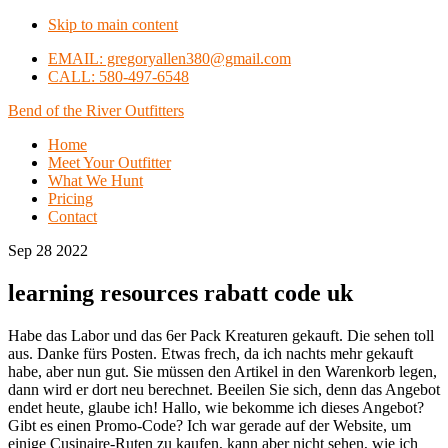
Skip to main content
EMAIL: gregoryallen380@gmail.com
CALL: 580-497-6548
Bend of the River Outfitters
Home
Meet Your Outfitter
What We Hunt
Pricing
Contact
Sep 28 2022
learning resources rabatt code uk
Habe das Labor und das 6er Pack Kreaturen gekauft. Die sehen toll
aus. Danke fürs Posten. Etwas frech, da ich nachts mehr gekauft
habe, aber nun gut. Sie müssen den Artikel in den Warenkorb legen,
dann wird er dort neu berechnet. Beeilen Sie sich, denn das Angebot
endet heute, glaube ich! Hallo, wie bekomme ich dieses Angebot?
Gibt es einen Promo-Code? Ich war gerade auf der Website, um
einige Cusinaire-Ruten zu kaufen, kann aber nicht sehen, wie ich