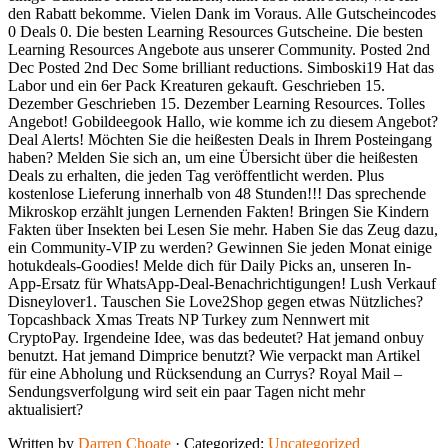
den Rabatt bekomme. Vielen Dank im Voraus. Alle Gutscheincodes
0 Deals 0. Die besten Learning Resources Gutscheine. Die besten
Learning Resources Angebote aus unserer Community. Posted 2nd
Dec Posted 2nd Dec Some brilliant reductions. Simboski19 Hat das
Labor und ein 6er Pack Kreaturen gekauft. Geschrieben 15.
Dezember Geschrieben 15. Dezember Learning Resources. Tolles
Angebot! Gobildeegook Hallo, wie komme ich zu diesem Angebot?
Deal Alerts! Möchten Sie die heißesten Deals in Ihrem Posteingang
haben? Melden Sie sich an, um eine Übersicht über die heißesten
Deals zu erhalten, die jeden Tag veröffentlicht werden. Plus
kostenlose Lieferung innerhalb von 48 Stunden!!! Das sprechende
Mikroskop erzählt jungen Lernenden Fakten! Bringen Sie Kindern
Fakten über Insekten bei Lesen Sie mehr. Haben Sie das Zeug dazu,
ein Community-VIP zu werden? Gewinnen Sie jeden Monat einige
hotukdeals-Goodies! Melde dich für Daily Picks an, unseren In-
App-Ersatz für WhatsApp-Deal-Benachrichtigungen! Lush Verkauf
Disneylover1. Tauschen Sie Love2Shop gegen etwas Nützliches?
Topcashback Xmas Treats NP Turkey zum Nennwert mit
CryptoPay. Irgendeine Idee, was das bedeutet? Hat jemand onbuy
benutzt. Hat jemand Dimprice benutzt? Wie verpackt man Artikel
für eine Abholung und Rücksendung an Currys? Royal Mail –
Sendungsverfolgung wird seit ein paar Tagen nicht mehr
aktualisiert?
Written by
Darren Choate
· Categorized:
Uncategorized