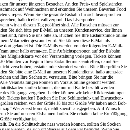
ugen für unsere jüngeren Besucher. An den Preis- und Spielständen
rgeschmack auf Weihnachten und erkunden Sie unseren Bavarian Food
reiteten Crepes. Wenn Sie die gesamte Eisbahn für sich beanspruchen
rechen, hallo icefestivalliverpool. Das Liverpooler
 wenn wir an diesem Tag geöffnet sind. Alle Rutschen müssen zur
den Sie sich bitte per E-Mail an unseren Kundenservice, der Ihnen
et sind, rufen Sie uns bitte an. Buchen Sie Ihre Eislaufstunde online
einem Mitarbeiter gescannt wird. Sie können diese E-Mail als
se dort gelandet ist. Die E-Mails werden von der folgenden E-Mail-
Team unter hallo arena-ice. Die Aufsichtspersonen auf der Eisbahn
re Mitgliedskarte vor der Veranstaltung vorlegen. Tickets können
s 30 Minuten vor Beginn Ihres Eislauftermins eintreffen, damit Sie
cht verschoben, erstattet oder storniert werden. Bitte überprüfen Sie
den Sie bitte eine E-Mail an unseren Kundendienst, hallo arena-ice.
ziehen und Ihre Sachen zu verstauen. Bitte bringen Sie nur die
. Alle Veranstaltungen können im Voraus online gebucht werden.
intrittskarten kaufen können, die nur mit Karte bezahlt werden
ge des Eingangs vergeben. Leider können wir keine Rückerstattungen
ich Tickets kaufen? Buchen Sie Ihre Schlittschuh- und Eisrutschen-
uhgrößen reichen von der Größe J8 bis zur Größe Wir haben auch Bob-
 Prinzip “Wer zuerst kommt, mahlt zuerst” ausgegeben. Auf Wunsch
wenn Sie auf unseren Eisbahnen laufen. Sie erhalten keine Ermäßigung,
 Größe verfügbar ist.
llt. Da die Schlittschuhe nass werden können, sollten Sie Socken
he nass werden, da sich oft Wasser auf dem Eis befindet. Wenn Sie