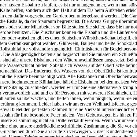
 einer nassen Eisbahn zu laufen, es ist nur unangenehmer, wenn man stü
älte helfen, sondern auch den Halt auf dem Eis beim Aufstehen erleic
 in den dafür vorgesehenen Garderoben untergebracht werden. Die Garde
ie Eishalle, da der Stauraum begrenzt ist. Die Arena-Gruppe übernimmt
mens oder seiner Mitarbeiter vor. Bitte stellen Sie sicher, dass Sie nur
robe benutzen. Die Zuschauer können die Eisbahn und die Läufer von 
fen oder -rutschen gibt es einen deutschen Würstchen-Schaukelgrill, e
 dem Getränkeangebot wählen, Glühwein, Baileys und heiße Schokolad
Rollstuhlfahrer vollständig zugänglich. Eintrittskarten für Begleitperso
. Die Ablagemöglichkeiten sind begrenzt und Sie müssen ein Schließf
t, sind alle unsere Eisbahnen den Witterungseinflüssen ausgesetzt. B
ine Wasserschicht bilden. Sobald sich Wasser auf der Oberfläche befi
ind nachlässt. Das Entfernen des Wassers von der Oberfläche ist kontrap
mit die Eistiefe beeinträchtigt wird. Alle Eisbahnen mit Oberflächenwas
ten. Unsere hochmoderne Kühlanlage hält die Eisbahnen bei den meisten 
rer Sitzung zu schließen, werden wir für Sie eine alternative Sitzung 
fen verantwortlich sind und es für Personen mit schweren Krankheiten,
chuhlaufen zu überwachen, und helfen Ihnen, wenn möglich, wenn Sie ein
Berührung kommen. Leider haben wir am ersten Weihnachtsfeiertag gesch
stival bietet den perfekten Rahmen für eine Vielzahl unterschiedliche
sbahn für Ihre besondere Feier mieten. Von Geburtstagen bis hin zu Firm
 unsere Zustimmung nicht an Dritte verkauft werden. Wenn wir unser
heine ohne unsere ausdrückliche schriftliche Zustimmung, die Sie vor e
on Gutscheinen durch Sie an Dritte zu verweigern. Unser Kundendiens
iverpool. Unsere Telefonnummer ist zwischen und erreichbar, wenn die Ei