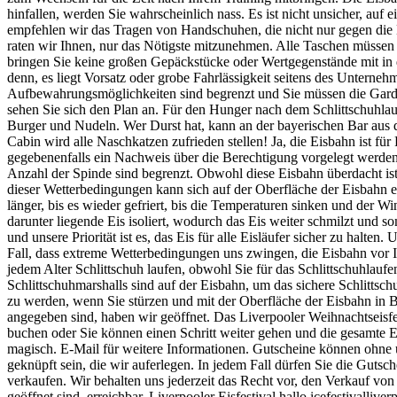
hinfallen, werden Sie wahrscheinlich nass. Es ist nicht unsicher, auf
empfehlen wir das Tragen von Handschuhen, die nicht nur gegen die K
raten wir Ihnen, nur das Nötigste mitzunehmen. Alle Taschen müssen
bringen Sie keine großen Gepäckstücke oder Wertgegenstände mit in d
denn, es liegt Vorsatz oder grobe Fahrlässigkeit seitens des Unterneh
Aufbewahrungsmöglichkeiten sind begrenzt und Sie müssen die Garde
sehen Sie sich den Plan an. Für den Hunger nach dem Schlittschuhlau
Burger und Nudeln. Wer Durst hat, kann an der bayerischen Bar aus
Cabin wird alle Naschkatzen zufrieden stellen! Ja, die Eisbahn ist für 
gegebenenfalls ein Nachweis über die Berechtigung vorgelegt werden
Anzahl der Spinde sind begrenzt. Obwohl diese Eisbahn überdacht is
dieser Wetterbedingungen kann sich auf der Oberfläche der Eisbahn e
länger, bis es wieder gefriert, bis die Temperaturen sinken und der W
darunter liegende Eis isoliert, wodurch das Eis weiter schmilzt und so
und unsere Priorität ist es, das Eis für alle Eisläufer sicher zu hal
Fall, dass extreme Wetterbedingungen uns zwingen, die Eisbahn vor Ih
jedem Alter Schlittschuh laufen, obwohl Sie für das Schlittschuhlau
Schlittschuhmarshalls sind auf der Eisbahn, um das sichere Schlitts
zu werden, wenn Sie stürzen und mit der Oberfläche der Eisbahn in 
angegeben sind, haben wir geöffnet. Das Liverpooler Weihnachtseisfe
buchen oder Sie können einen Schritt weiter gehen und die gesamte Ei
magisch. E-Mail für weitere Informationen. Gutscheine können ohne
geknüpft sein, die wir auferlegen. In jedem Fall dürfen Sie die Gutsc
verkaufen. Wir behalten uns jederzeit das Recht vor, den Verkauf v
geöffnet sind, erreichbar. Liverpooler Eisfestival hallo icefestivall