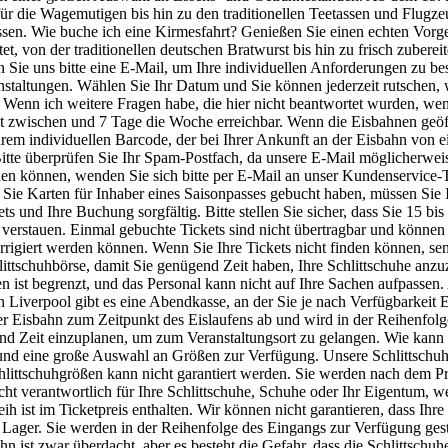
r die Wagemutigen bis hin zu den traditionellen Teetassen und Flugze
essen. Wie buche ich eine Kirmesfahrt? Genießen Sie einen echten Vo
etet, von der traditionellen deutschen Bratwurst bis hin zu frisch zube
Sie uns bitte eine E-Mail, um Ihre individuellen Anforderungen zu besp
nstaltungen. Wählen Sie Ihr Datum und Sie können jederzeit rutschen,
 Wenn ich weitere Fragen habe, die hier nicht beantwortet wurden, wen
st zwischen und 7 Tage die Woche erreichbar. Wenn die Eisbahnen geöffn
Ihrem individuellen Barcode, der bei Ihrer Ankunft an der Eisbahn von 
Bitte überprüfen Sie Ihr Spam-Postfach, da unsere E-Mail möglicherwei
nden können, wenden Sie sich bitte per E-Mail an unser Kundenservice-
e Karten für Inhaber eines Saisonpasses gebucht haben, müssen Sie Ih
ets und Ihre Buchung sorgfältig. Bitte stellen Sie sicher, dass Sie 15 bi
erstauen. Einmal gebuchte Tickets sind nicht übertragbar und können ni
rrigiert werden können. Wenn Sie Ihre Tickets nicht finden können, sen
hlittschuhbörse, damit Sie genügend Zeit haben, Ihre Schlittschuhe anzu
n ist begrenzt, und das Personal kann nicht auf Ihre Sachen aufpassen
 Liverpool gibt es eine Abendkasse, an der Sie je nach Verfügbarkeit E
der Eisbahn zum Zeitpunkt des Eislaufens ab und wird in der Reihenfol
end Zeit einzuplanen, um zum Veranstaltungsort zu gelangen. Wie kann 
n und eine große Auswahl an Größen zur Verfügung. Unsere Schlittsch
 Schlittschuhgrößen kann nicht garantiert werden. Sie werden nach dem
cht verantwortlich für Ihre Schlittschuhe, Schuhe oder Ihr Eigentum, 
h ist im Ticketpreis enthalten. Wir können nicht garantieren, dass Ihre
ager. Sie werden in der Reihenfolge des Eingangs zur Verfügung geste
n ist zwar überdacht, aber es besteht die Gefahr, dass die Schlittschu