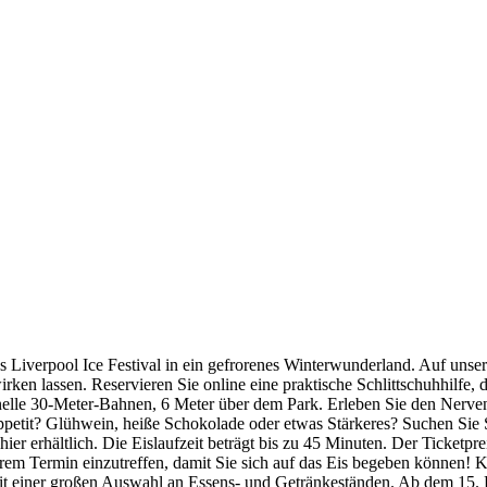
as Liverpool Ice Festival in ein gefrorenes Winterwunderland. Auf uns
rken lassen. Reservieren Sie online eine praktische Schlittschuhhilfe, 
hnelle 30-Meter-Bahnen, 6 Meter über dem Park. Erleben Sie den Nervenk
ppetit? Glühwein, heiße Schokolade oder etwas Stärkeres? Suchen Sie 
ier erhältlich. Die Eislaufzeit beträgt bis zu 45 Minuten. Der Ticketpre
 Termin einzutreffen, damit Sie sich auf das Eis begeben können! Kauf
 mit einer großen Auswahl an Essens- und Getränkeständen. Ab dem 15. 