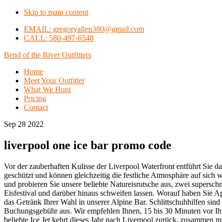
Skip to main content
EMAIL: gregoryallen380@gmail.com
CALL: 580-497-6548
Bend of the River Outfitters
Home
Meet Your Outfitter
What We Hunt
Pricing
Contact
Sep 28 2022
liverpool one ice bar promo code
Vor der zauberhaften Kulisse der Liverpool Waterfront entführt Sie d
geschützt und können gleichzeitig die festliche Atmosphäre auf sich wi
und probieren Sie unsere beliebte Natureisrutsche aus, zwei supersc
Eisfestival und darüber hinaus schweifen lassen. Worauf haben Sie A
das Getränk Ihrer Wahl in unserer Alpine Bar. Schlittschuhhilfen sind h
Buchungsgebühr aus. Wir empfehlen Ihnen, 15 bis 30 Minuten vor Ihrem
beliebte Ice Jet kehrt dieses Jahr nach Liverpool zurück, zusammen