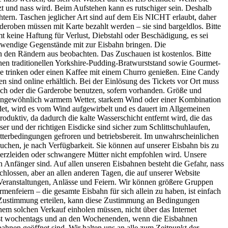
rzt und nass wird. Beim Aufstehen kann es rutschiger sein. Deshalb
htern. Taschen jeglicher Art sind auf dem Eis NICHT erlaubt, daher
roben müssen mit Karte bezahlt werden – sie sind bargeldlos. Bitte
 keine Haftung für Verlust, Diebstahl oder Beschädigung, es sei
 notwendige Gegenstände mit zur Eisbahn bringen. Die
den Rändern aus beobachten. Das Zuschauen ist kostenlos. Bitte
inen traditionellen Yorkshire-Pudding-Bratwurststand sowie Gourmet-
e trinken oder einen Kaffee mit einem Churro genießen. Eine Candy
nen sind online erhältlich. Bei der Einlösung des Tickets vor Ort muss
ach oder die Garderobe benutzen, sofern vorhanden. Größe und
ei ungewöhnlich warmem Wetter, starkem Wind oder einer Kombination
ndet, wird es vom Wind aufgewirbelt und es dauert im Allgemeinen
roduktiv, da dadurch die kalte Wasserschicht entfernt wird, die das
ser und der richtigen Eisdicke sind sicher zum Schlittschuhlaufen,
Wetterbedingungen gefroren und betriebsbereit. Im unwahrscheinlichen
buchen, je nach Verfügbarkeit. Sie können auf unserer Eisbahn bis zu
 Herzleiden oder schwangere Mütter nicht empfohlen wird. Unsere
 Anfänger sind. Auf allen unseren Eisbahnen besteht die Gefahr, nass
lossen, aber an allen anderen Tagen, die auf unserer Website
r Veranstaltungen, Anlässe und Feiern. Wir können größere Gruppen
enfeiern – die gesamte Eisbahn für sich allein zu haben, ist einfach
e Zustimmung erteilen, kann diese Zustimmung an Bedingungen
inem solchen Verkauf einholen müssen, nicht über das Internet
t ist wochentags und an den Wochenenden, wenn die Eisbahnen
sbahnen geöffnet sind. Wir halten uns an alle zum Zeitpunkt der