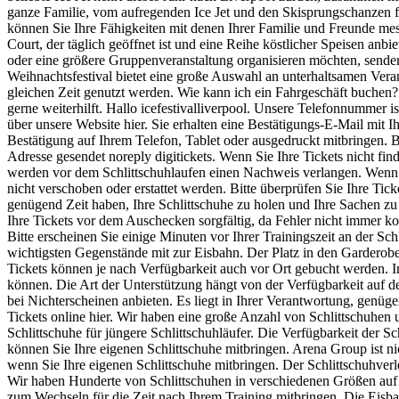
ganze Familie, vom aufregenden Ice Jet und den Skisprungschanzen fü
können Sie Ihre Fähigkeiten mit denen Ihrer Familie und Freunde m
Court, der täglich geöffnet ist und eine Reihe köstlicher Speisen anbi
oder eine größere Gruppenveranstaltung organisieren möchten, senden 
Weihnachtsfestival bietet eine große Auswahl an unterhaltsamen Vera
gleichen Zeit genutzt werden. Wie kann ich ein Fahrgeschäft buchen?
gerne weiterhilft. Hallo icefestivalliverpool. Unsere Telefonnummer i
über unsere Website hier. Sie erhalten eine Bestätigungs-E-Mail mit 
Bestätigung auf Ihrem Telefon, Tablet oder ausgedruckt mitbringen. 
Adresse gesendet noreply digitickets. Wenn Sie Ihre Tickets nicht fi
werden vor dem Schlittschuhlaufen einen Nachweis verlangen. Wenn Si
nicht verschoben oder erstattet werden. Bitte überprüfen Sie Ihre Tick
genügend Zeit haben, Ihre Schlittschuhe zu holen und Ihre Sachen zu v
Ihre Tickets vor dem Auschecken sorgfältig, da Fehler nicht immer ko
Bitte erscheinen Sie einige Minuten vor Ihrer Trainingszeit an der Sc
wichtigsten Gegenstände mit zur Eisbahn. Der Platz in den Garderobe
Tickets können je nach Verfügbarkeit auch vor Ort gebucht werden. In
können. Die Art der Unterstützung hängt von der Verfügbarkeit auf 
bei Nichterscheinen anbieten. Es liegt in Ihrer Verantwortung, genüg
Tickets online hier. Wir haben eine große Anzahl von Schlittschuhe
Schlittschuhe für jüngere Schlittschuhläufer. Die Verfügbarkeit der
können Sie Ihre eigenen Schlittschuhe mitbringen. Arena Group ist ni
wenn Sie Ihre eigenen Schlittschuhe mitbringen. Der Schlittschuhverlei
Wir haben Hunderte von Schlittschuhen in verschiedenen Größen auf L
zum Wechseln für die Zeit nach Ihrem Training mitbringen. Die Eisbah