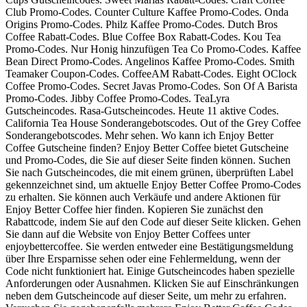
Club Promo-Codes. Counter Culture Kaffee Promo-Codes. Onda
Origins Promo-Codes. Philz Kaffee Promo-Codes. Dutch Bros
Coffee Rabatt-Codes. Blue Coffee Box Rabatt-Codes. Kou Tea
Promo-Codes. Nur Honig hinzufügen Tea Co Promo-Codes. Kaffee
Bean Direct Promo-Codes. Angelinos Kaffee Promo-Codes. Smith
Teamaker Coupon-Codes. CoffeeAM Rabatt-Codes. Eight OClock
Coffee Promo-Codes. Secret Javas Promo-Codes. Son Of A Barista
Promo-Codes. Jibby Coffee Promo-Codes. TeaLyra
Gutscheincodes. Rasa-Gutscheincodes. Heute 11 aktive Codes.
California Tea House Sonderangebotscodes. Out of the Grey Coffee
Sonderangebotscodes. Mehr sehen. Wo kann ich Enjoy Better
Coffee Gutscheine finden? Enjoy Better Coffee bietet Gutscheine
und Promo-Codes, die Sie auf dieser Seite finden können. Suchen
Sie nach Gutscheincodes, die mit einem grünen, überprüften Label
gekennzeichnet sind, um aktuelle Enjoy Better Coffee Promo-Codes
zu erhalten. Sie können auch Verkäufe und andere Aktionen für
Enjoy Better Coffee hier finden. Kopieren Sie zunächst den
Rabattcode, indem Sie auf den Code auf dieser Seite klicken. Gehen
Sie dann auf die Website von Enjoy Better Coffees unter
enjoybettercoffee. Sie werden entweder eine Bestätigungsmeldung
über Ihre Ersparnisse sehen oder eine Fehlermeldung, wenn der
Code nicht funktioniert hat. Einige Gutscheincodes haben spezielle
Anforderungen oder Ausnahmen. Klicken Sie auf Einschränkungen
neben dem Gutscheincode auf dieser Seite, um mehr zu erfahren.