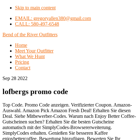
Skip to main content
EMAIL: gregoryallen380@gmail.com
CALL: 580-497-6548
Bend of the River Outfitters
Home
Meet Your Outfitter
What We Hunt
Pricing
Contact
Sep 28 2022
lofbergs promo code
Top Code. Promo Code anzeigen. Verifizierter Coupon. Amazon-
Auswahl. Amazon Pick Amazon Fresh Deal! Erhalten Sie diesen
Deal. Siehe Mitbewerber-Codes. Warum nach Enjoy Better Coffee-
Gutscheinen suchen? Erhalten Sie die besten Gutscheine
automatisch mit der SimplyCodes-Browsererweiterung.
SimplyCodes erhalten. Genießen Sie besseren Kaffee
enjoybettercoffee. Bewertung hinzufügen. Bewerten Sie Ihr