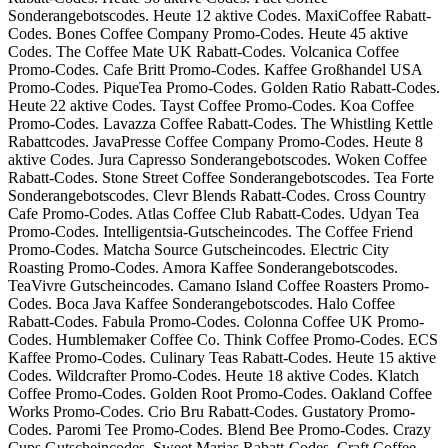
Sonderangebotscodes. Heute 12 aktive Codes. MaxiCoffee Rabatt-
Codes. Bones Coffee Company Promo-Codes. Heute 45 aktive
Codes. The Coffee Mate UK Rabatt-Codes. Volcanica Coffee
Promo-Codes. Cafe Britt Promo-Codes. Kaffee Großhandel USA
Promo-Codes. PiqueTea Promo-Codes. Golden Ratio Rabatt-Codes.
Heute 22 aktive Codes. Tayst Coffee Promo-Codes. Koa Coffee
Promo-Codes. Lavazza Coffee Rabatt-Codes. The Whistling Kettle
Rabattcodes. JavaPresse Coffee Company Promo-Codes. Heute 8
aktive Codes. Jura Capresso Sonderangebotscodes. Woken Coffee
Rabatt-Codes. Stone Street Coffee Sonderangebotscodes. Tea Forte
Sonderangebotscodes. Clevr Blends Rabatt-Codes. Cross Country
Cafe Promo-Codes. Atlas Coffee Club Rabatt-Codes. Udyan Tea
Promo-Codes. Intelligentsia-Gutscheincodes. The Coffee Friend
Promo-Codes. Matcha Source Gutscheincodes. Electric City
Roasting Promo-Codes. Amora Kaffee Sonderangebotscodes.
TeaVivre Gutscheincodes. Camano Island Coffee Roasters Promo-
Codes. Boca Java Kaffee Sonderangebotscodes. Halo Coffee
Rabatt-Codes. Fabula Promo-Codes. Colonna Coffee UK Promo-
Codes. Humblemaker Coffee Co. Think Coffee Promo-Codes. ECS
Kaffee Promo-Codes. Culinary Teas Rabatt-Codes. Heute 15 aktive
Codes. Wildcrafter Promo-Codes. Heute 18 aktive Codes. Klatch
Coffee Promo-Codes. Golden Root Promo-Codes. Oakland Coffee
Works Promo-Codes. Crio Bru Rabatt-Codes. Gustatory Promo-
Codes. Paromi Tee Promo-Codes. Blend Bee Promo-Codes. Crazy
Cups Gutscheincodes. Sweet Marias Rabatt-Codes. Craft Coffee