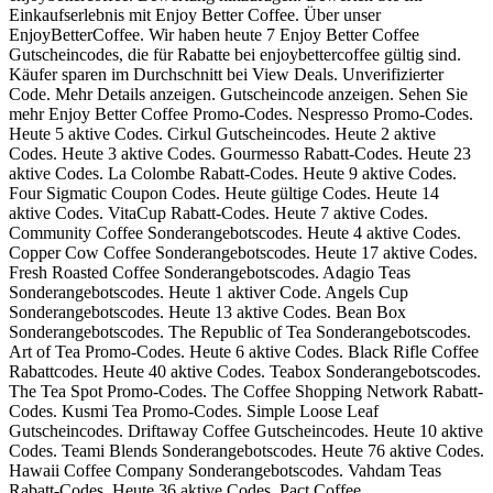
Einkaufserlebnis mit Enjoy Better Coffee. Über unser
EnjoyBetterCoffee. Wir haben heute 7 Enjoy Better Coffee
Gutscheincodes, die für Rabatte bei enjoybettercoffee gültig sind.
Käufer sparen im Durchschnitt bei View Deals. Unverifizierter
Code. Mehr Details anzeigen. Gutscheincode anzeigen. Sehen Sie
mehr Enjoy Better Coffee Promo-Codes. Nespresso Promo-Codes.
Heute 5 aktive Codes. Cirkul Gutscheincodes. Heute 2 aktive
Codes. Heute 3 aktive Codes. Gourmesso Rabatt-Codes. Heute 23
aktive Codes. La Colombe Rabatt-Codes. Heute 9 aktive Codes.
Four Sigmatic Coupon Codes. Heute gültige Codes. Heute 14
aktive Codes. VitaCup Rabatt-Codes. Heute 7 aktive Codes.
Community Coffee Sonderangebotscodes. Heute 4 aktive Codes.
Copper Cow Coffee Sonderangebotscodes. Heute 17 aktive Codes.
Fresh Roasted Coffee Sonderangebotscodes. Adagio Teas
Sonderangebotscodes. Heute 1 aktiver Code. Angels Cup
Sonderangebotscodes. Heute 13 aktive Codes. Bean Box
Sonderangebotscodes. The Republic of Tea Sonderangebotscodes.
Art of Tea Promo-Codes. Heute 6 aktive Codes. Black Rifle Coffee
Rabattcodes. Heute 40 aktive Codes. Teabox Sonderangebotscodes.
The Tea Spot Promo-Codes. The Coffee Shopping Network Rabatt-
Codes. Kusmi Tea Promo-Codes. Simple Loose Leaf
Gutscheincodes. Driftaway Coffee Gutscheincodes. Heute 10 aktive
Codes. Teami Blends Sonderangebotscodes. Heute 76 aktive Codes.
Hawaii Coffee Company Sonderangebotscodes. Vahdam Teas
Rabatt-Codes. Heute 36 aktive Codes. Pact Coffee