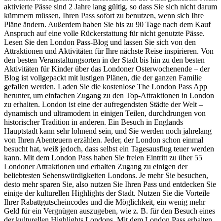
aktivierte Pässe sind 2 Jahre lang gültig, so dass Sie sich nicht darum
kümmern müssen, Ihren Pass sofort zu benutzen, wenn sich Ihre
Pläne ändern. Außerdem haben Sie bis zu 90 Tage nach dem Kauf
Anspruch auf eine volle Rückerstattung für nicht genutzte Pässe.
Lesen Sie den London Pass-Blog und lassen Sie sich von den
Attraktionen und Aktivitäten für Ihre nächste Reise inspirieren. Von
den besten Veranstaltungsorten in der Stadt bis hin zu den besten
Aktivitäten für Kinder über das Londoner Osterwochenende – der
Blog ist vollgepackt mit lustigen Plänen, die der ganzen Familie
gefallen werden. Laden Sie die kostenlose The London Pass App
herunter, um einfachen Zugang zu den Top-Attraktionen in London
zu erhalten. London ist eine der aufregendsten Städte der Welt –
dynamisch und ultramodern in einigen Teilen, durchdrungen von
historischer Tradition in anderen. Ein Besuch in Englands
Hauptstadt kann sehr lohnend sein, und Sie werden noch jahrelang
von Ihren Abenteuern erzählen. Jeder, der London schon einmal
besucht hat, weiß jedoch, dass selbst ein Tagesausflug teuer werden
kann. Mit dem London Pass haben Sie freien Eintritt zu über 55
Londoner Attraktionen und erhalten Zugang zu einigen der
beliebtesten Sehenswürdigkeiten Londons. Je mehr Sie besuchen,
desto mehr sparen Sie, also nutzen Sie Ihren Pass und entdecken Sie
einige der kulturellen Highlights der Stadt. Nutzen Sie die Vorteile
Ihrer Rabattgutscheincodes und die Möglichkeit, ein wenig mehr
Geld für ein Vergnügen auszugeben, wie z. B. für den Besuch eines
der kulturellen Highlights Londons. Mit dem London Pass erhalten