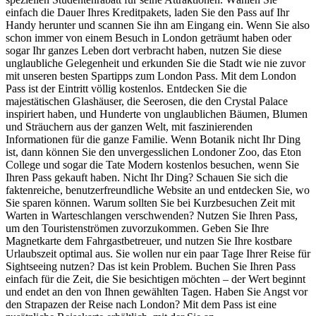
einfach die Dauer Ihres Kreditpakets, laden Sie den Pass auf Ihr
Handy herunter und scannen Sie ihn am Eingang ein. Wenn Sie also
schon immer von einem Besuch in London geträumt haben oder
sogar Ihr ganzes Leben dort verbracht haben, nutzen Sie diese
unglaubliche Gelegenheit und erkunden Sie die Stadt wie nie zuvor
mit unseren besten Spartipps zum London Pass. Mit dem London
Pass ist der Eintritt völlig kostenlos. Entdecken Sie die
majestätischen Glashäuser, die Seerosen, die den Crystal Palace
inspiriert haben, und Hunderte von unglaublichen Bäumen, Blumen
und Sträuchern aus der ganzen Welt, mit faszinierenden
Informationen für die ganze Familie. Wenn Botanik nicht Ihr Ding
ist, dann können Sie den unvergesslichen Londoner Zoo, das Eton
College und sogar die Tate Modern kostenlos besuchen, wenn Sie
Ihren Pass gekauft haben. Nicht Ihr Ding? Schauen Sie sich die
faktenreiche, benutzerfreundliche Website an und entdecken Sie, wo
Sie sparen können. Warum sollten Sie bei Kurzbesuchen Zeit mit
Warten in Warteschlangen verschwenden? Nutzen Sie Ihren Pass,
um den Touristenströmen zuvorzukommen. Geben Sie Ihre
Magnetkarte dem Fahrgastbetreuer, und nutzen Sie Ihre kostbare
Urlaubszeit optimal aus. Sie wollen nur ein paar Tage Ihrer Reise für
Sightseeing nutzen? Das ist kein Problem. Buchen Sie Ihren Pass
einfach für die Zeit, die Sie besichtigen möchten – der Wert beginnt
und endet an den von Ihnen gewählten Tagen. Haben Sie Angst vor
den Strapazen der Reise nach London? Mit dem Pass ist eine