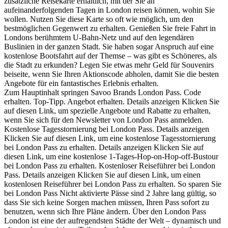
zusätzliche Reisekarte erhältlich, mit der Sie an
aufeinanderfolgenden Tagen in London reisen können, wohin Sie
wollen. Nutzen Sie diese Karte so oft wie möglich, um den
bestmöglichen Gegenwert zu erhalten. Genießen Sie freie Fahrt in
Londons berühmtem U-Bahn-Netz und auf den legendären
Buslinien in der ganzen Stadt. Sie haben sogar Anspruch auf eine
kostenlose Bootsfahrt auf der Themse – was gibt es Schöneres, als
die Stadt zu erkunden? Legen Sie etwas mehr Geld für Souvenirs
beiseite, wenn Sie Ihren Aktionscode abholen, damit Sie die besten
Angebote für ein fantastisches Erlebnis erhalten.
Zum Hauptinhalt springen Savoo Brands London Pass. Code
erhalten. Top-Tipp. Angebot erhalten. Details anzeigen Klicken Sie
auf diesen Link, um spezielle Angebote und Rabatte zu erhalten,
wenn Sie sich für den Newsletter von London Pass anmelden.
Kostenlose Tagesstornierung bei London Pass. Details anzeigen
Klicken Sie auf diesen Link, um eine kostenlose Tagesstornierung
bei London Pass zu erhalten. Details anzeigen Klicken Sie auf
diesen Link, um eine kostenlose 1-Tages-Hop-on-Hop-off-Bustour
bei London Pass zu erhalten. Kostenloser Reiseführer bei London
Pass. Details anzeigen Klicken Sie auf diesen Link, um einen
kostenlosen Reiseführer bei London Pass zu erhalten. So sparen Sie
bei London Pass Nicht aktivierte Pässe sind 2 Jahre lang gültig, so
dass Sie sich keine Sorgen machen müssen, Ihren Pass sofort zu
benutzen, wenn sich Ihre Pläne ändern. Über den London Pass
London ist eine der aufregendsten Städte der Welt – dynamisch und