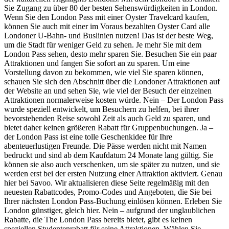
Sie Zugang zu über 80 der besten Sehenswürdigkeiten in London.
Wenn Sie den London Pass mit einer Oyster Travelcard kaufen,
können Sie auch mit einer im Voraus bezahlten Oyster Card alle
Londoner U-Bahn- und Buslinien nutzen! Das ist der beste Weg,
um die Stadt für weniger Geld zu sehen. Je mehr Sie mit dem
London Pass sehen, desto mehr sparen Sie. Besuchen Sie ein paar
Attraktionen und fangen Sie sofort an zu sparen. Um eine
Vorstellung davon zu bekommen, wie viel Sie sparen können,
schauen Sie sich den Abschnitt über die Londoner Attraktionen auf
der Website an und sehen Sie, wie viel der Besuch der einzelnen
Attraktionen normalerweise kosten würde. Nein – Der London Pass
wurde speziell entwickelt, um Besuchern zu helfen, bei ihrer
bevorstehenden Reise sowohl Zeit als auch Geld zu sparen, und
bietet daher keinen größeren Rabatt für Gruppenbuchungen. Ja –
der London Pass ist eine tolle Geschenkidee für Ihre
abenteuerlustigen Freunde. Die Pässe werden nicht mit Namen
bedruckt und sind ab dem Kaufdatum 24 Monate lang gültig. Sie
können sie also auch verschenken, um sie später zu nutzen, und sie
werden erst bei der ersten Nutzung einer Attraktion aktiviert. Genau
hier bei Savoo. Wir aktualisieren diese Seite regelmäßig mit den
neuesten Rabattcodes, Promo-Codes und Angeboten, die Sie bei
Ihrer nächsten London Pass-Buchung einlösen können. Erleben Sie
London günstiger, gleich hier. Nein – aufgrund der unglaublichen
Rabatte, die The London Pass bereits bietet, gibt es keinen
speziellen Studentenrabatt für seine Attraktionen. Wählen Sie