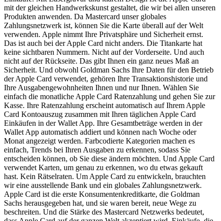
mit der gleichen Handwerkskunst gestaltet, die wir bei allen unseren
Produkten anwenden. Da Mastercard unser globales
Zahlungsnetzwerk ist, können Sie die Karte überall auf der Welt
verwenden. Apple nimmt Ihre Privatsphäre und Sicherheit ernst.
Das ist auch bei der Apple Card nicht anders. Die Titankarte hat
keine sichtbaren Nummern. Nicht auf der Vorderseite. Und auch
nicht auf der Rückseite. Das gibt Ihnen ein ganz neues Maß an
Sicherheit. Und obwohl Goldman Sachs Ihre Daten für den Betrieb
der Apple Card verwendet, gehören Ihre Transaktionshistorie und
Ihre Ausgabengewohnheiten Ihnen und nur Ihnen. Wählen Sie
einfach die monatliche Apple Card Ratenzahlung und gehen Sie zur
Kasse. Ihre Ratenzahlung erscheint automatisch auf Ihrem Apple
Card Kontoauszug zusammen mit Ihren täglichen Apple Card
Einkäufen in der Wallet App. Ihre Gesamtbeträge werden in der
Wallet App automatisch addiert und können nach Woche oder
Monat angezeigt werden. Farbcodierte Kategorien machen es
einfach, Trends bei Ihren Ausgaben zu erkennen, sodass Sie
entscheiden können, ob Sie diese ändern möchten. Und Apple Card
verwendet Karten, um genau zu erkennen, wo du etwas gekauft
hast. Kein Rätselraten. Um Apple Card zu entwickeln, brauchten
wir eine ausstellende Bank und ein globales Zahlungsnetzwerk.
Apple Card ist die erste Konsumentenkreditkarte, die Goldman
Sachs herausgegeben hat, und sie waren bereit, neue Wege zu
beschreiten. Und die Stärke des Mastercard Netzwerks bedeutet,
dass Apple Card auf der ganzen Welt akzeptiert wird. Einkäufe, die