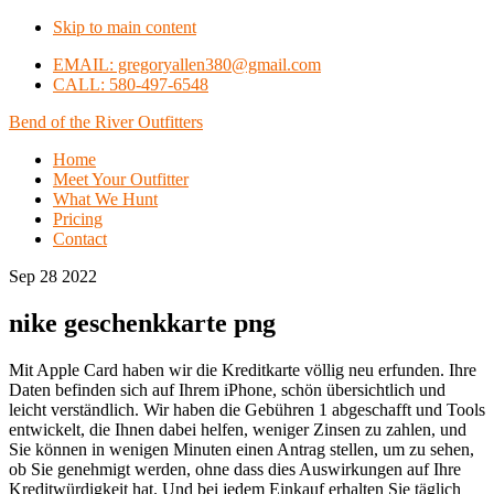
Skip to main content
EMAIL: gregoryallen380@gmail.com
CALL: 580-497-6548
Bend of the River Outfitters
Home
Meet Your Outfitter
What We Hunt
Pricing
Contact
Sep 28 2022
nike geschenkkarte png
Mit Apple Card haben wir die Kreditkarte völlig neu erfunden. Ihre
Daten befinden sich auf Ihrem iPhone, schön übersichtlich und
leicht verständlich. Wir haben die Gebühren 1 abgeschafft und Tools
entwickelt, die Ihnen dabei helfen, weniger Zinsen zu zahlen, und
Sie können in wenigen Minuten einen Antrag stellen, um zu sehen,
ob Sie genehmigt werden, ohne dass dies Auswirkungen auf Ihre
Kreditwürdigkeit hat. Und bei jedem Einkauf erhalten Sie täglich