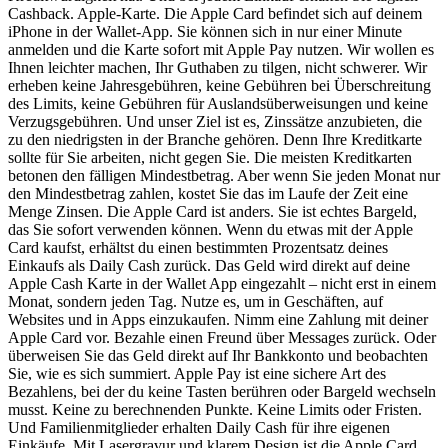
Cashback. Apple-Karte. Die Apple Card befindet sich auf deinem
iPhone in der Wallet-App. Sie können sich in nur einer Minute
anmelden und die Karte sofort mit Apple Pay nutzen. Wir wollen es
Ihnen leichter machen, Ihr Guthaben zu tilgen, nicht schwerer. Wir
erheben keine Jahresgebühren, keine Gebühren bei Überschreitung
des Limits, keine Gebühren für Auslandsüberweisungen und keine
Verzugsgebühren. Und unser Ziel ist es, Zinssätze anzubieten, die
zu den niedrigsten in der Branche gehören. Denn Ihre Kreditkarte
sollte für Sie arbeiten, nicht gegen Sie. Die meisten Kreditkarten
betonen den fälligen Mindestbetrag. Aber wenn Sie jeden Monat nur
den Mindestbetrag zahlen, kostet Sie das im Laufe der Zeit eine
Menge Zinsen. Die Apple Card ist anders. Sie ist echtes Bargeld,
das Sie sofort verwenden können. Wenn du etwas mit der Apple
Card kaufst, erhältst du einen bestimmten Prozentsatz deines
Einkaufs als Daily Cash zurück. Das Geld wird direkt auf deine
Apple Cash Karte in der Wallet App eingezahlt – nicht erst in einem
Monat, sondern jeden Tag. Nutze es, um in Geschäften, auf
Websites und in Apps einzukaufen. Nimm eine Zahlung mit deiner
Apple Card vor. Bezahle einen Freund über Messages zurück. Oder
überweisen Sie das Geld direkt auf Ihr Bankkonto und beobachten
Sie, wie es sich summiert. Apple Pay ist eine sichere Art des
Bezahlens, bei der du keine Tasten berühren oder Bargeld wechseln
musst. Keine zu berechnenden Punkte. Keine Limits oder Fristen.
Und Familienmitglieder erhalten Daily Cash für ihre eigenen
Einkäufe. Mit Lasergravur und klarem Design ist die Apple Card