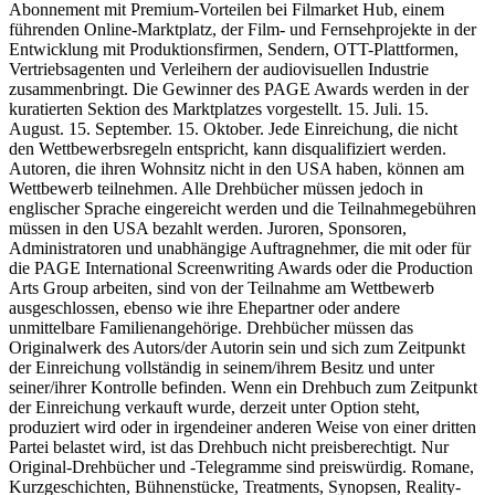
Abonnement mit Premium-Vorteilen bei Filmarket Hub, einem
führenden Online-Marktplatz, der Film- und Fernsehprojekte in der
Entwicklung mit Produktionsfirmen, Sendern, OTT-Plattformen,
Vertriebsagenten und Verleihern der audiovisuellen Industrie
zusammenbringt. Die Gewinner des PAGE Awards werden in der
kuratierten Sektion des Marktplatzes vorgestellt. 15. Juli. 15.
August. 15. September. 15. Oktober. Jede Einreichung, die nicht
den Wettbewerbsregeln entspricht, kann disqualifiziert werden.
Autoren, die ihren Wohnsitz nicht in den USA haben, können am
Wettbewerb teilnehmen. Alle Drehbücher müssen jedoch in
englischer Sprache eingereicht werden und die Teilnahmegebühren
müssen in den USA bezahlt werden. Juroren, Sponsoren,
Administratoren und unabhängige Auftragnehmer, die mit oder für
die PAGE International Screenwriting Awards oder die Production
Arts Group arbeiten, sind von der Teilnahme am Wettbewerb
ausgeschlossen, ebenso wie ihre Ehepartner oder andere
unmittelbare Familienangehörige. Drehbücher müssen das
Originalwerk des Autors/der Autorin sein und sich zum Zeitpunkt
der Einreichung vollständig in seinem/ihrem Besitz und unter
seiner/ihrer Kontrolle befinden. Wenn ein Drehbuch zum Zeitpunkt
der Einreichung verkauft wurde, derzeit unter Option steht,
produziert wird oder in irgendeiner anderen Weise von einer dritten
Partei belastet wird, ist das Drehbuch nicht preisberechtigt. Nur
Original-Drehbücher und -Telegramme sind preiswürdig. Romane,
Kurzgeschichten, Bühnenstücke, Treatments, Synopsen, Reality-