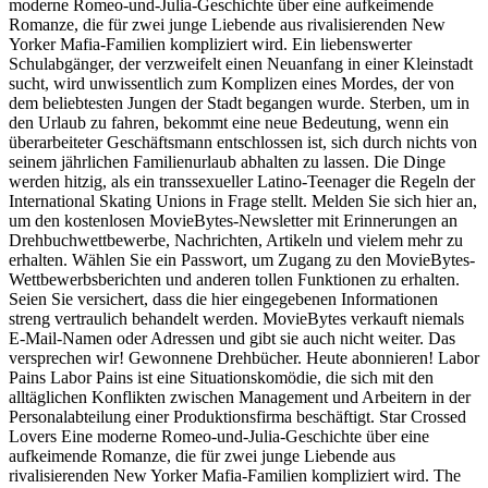
moderne Romeo-und-Julia-Geschichte über eine aufkeimende
Romanze, die für zwei junge Liebende aus rivalisierenden New
Yorker Mafia-Familien kompliziert wird. Ein liebenswerter
Schulabgänger, der verzweifelt einen Neuanfang in einer Kleinstadt
sucht, wird unwissentlich zum Komplizen eines Mordes, der von
dem beliebtesten Jungen der Stadt begangen wurde. Sterben, um in
den Urlaub zu fahren, bekommt eine neue Bedeutung, wenn ein
überarbeiteter Geschäftsmann entschlossen ist, sich durch nichts von
seinem jährlichen Familienurlaub abhalten zu lassen. Die Dinge
werden hitzig, als ein transsexueller Latino-Teenager die Regeln der
International Skating Unions in Frage stellt. Melden Sie sich hier an,
um den kostenlosen MovieBytes-Newsletter mit Erinnerungen an
Drehbuchwettbewerbe, Nachrichten, Artikeln und vielem mehr zu
erhalten. Wählen Sie ein Passwort, um Zugang zu den MovieBytes-
Wettbewerbsberichten und anderen tollen Funktionen zu erhalten.
Seien Sie versichert, dass die hier eingegebenen Informationen
streng vertraulich behandelt werden. MovieBytes verkauft niemals
E-Mail-Namen oder Adressen und gibt sie auch nicht weiter. Das
versprechen wir! Gewonnene Drehbücher. Heute abonnieren! Labor
Pains Labor Pains ist eine Situationskomödie, die sich mit den
alltäglichen Konflikten zwischen Management und Arbeitern in der
Personalabteilung einer Produktionsfirma beschäftigt. Star Crossed
Lovers Eine moderne Romeo-und-Julia-Geschichte über eine
aufkeimende Romanze, die für zwei junge Liebende aus
rivalisierenden New Yorker Mafia-Familien kompliziert wird. The