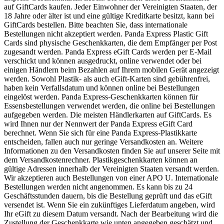
auf GiftCards kaufen. Jeder Einwohner der Vereinigten Staaten, der
18 Jahre oder älter ist und eine gültige Kreditkarte besitzt, kann bei
GiftCards bestellen. Bitte beachten Sie, dass internationale
Bestellungen nicht akzeptiert werden. Panda Express Plastic Gift
Cards sind physische Geschenkkarten, die dem Empfänger per Post
zugesandt werden. Panda Express eGift Cards werden per E-Mail
verschickt und können ausgedruckt, online verwendet oder bei
einigen Händlern beim Bezahlen auf Ihrem mobilen Gerät angezeigt
werden. Sowohl Plastik- als auch eGift-Karten sind gebührenfrei,
haben kein Verfallsdatum und können online bei Bestellungen
eingelöst werden. Panda Express-Geschenkkarten können für
Essensbestellungen verwendet werden, die online bei Bestellungen
aufgegeben werden. Die meisten Händlerkarten auf GiftCards. Es
wird Ihnen nur der Nennwert der Panda Express eGift Card
berechnet. Wenn Sie sich für eine Panda Express-Plastikkarte
entscheiden, fallen auch nur geringe Versandkosten an. Weitere
Informationen zu den Versandkosten finden Sie auf unserer Seite mit
dem Versandkostenrechner. Plastikgeschenkkarten können an
gültige Adressen innerhalb der Vereinigten Staaten versandt werden.
Wir akzeptieren auch Bestellungen von einer APO U. Internationale
Bestellungen werden nicht angenommen. Es kann bis zu 24
Geschäftsstunden dauern, bis die Bestellung geprüft und das eGift
versendet ist. Wenn Sie ein zukünftiges Lieferdatum angeben, wird
Ihr eGift zu diesem Datum versandt. Nach der Bearbeitung wird die
Zustellung der Geschenkkarte wie unten angegeben geschätzt und