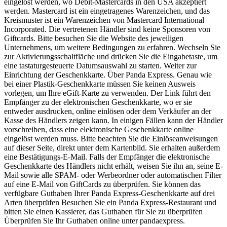
eingelöst werden, wo Debit-Mastercards in den USA akzeptiert
werden. Mastercard ist ein eingetragenes Warenzeichen, und das
Kreismuster ist ein Warenzeichen von Mastercard International
Incorporated. Die vertretenen Händler sind keine Sponsoren von
Giftcards. Bitte besuchen Sie die Website des jeweiligen
Unternehmens, um weitere Bedingungen zu erfahren. Wechseln Sie
zur Aktivierungsschaltfläche und drücken Sie die Eingabetaste, um
eine tastaturgesteuerte Datumsauswahl zu starten. Weiter zur
Einrichtung der Geschenkkarte. Über Panda Express. Genau wie
bei einer Plastik-Geschenkkarte müssen Sie keinen Ausweis
vorlegen, um Ihre eGift-Karte zu verwenden. Der Link führt den
Empfänger zu der elektronischen Geschenkkarte, wo er sie
entweder ausdrucken, online einlösen oder dem Verkäufer an der
Kasse des Händlers zeigen kann. In einigen Fällen kann der Händler
vorschreiben, dass eine elektronische Geschenkkarte online
eingelöst werden muss. Bitte beachten Sie die Einlöseanweisungen
auf dieser Seite, direkt unter dem Kartenbild. Sie erhalten außerdem
eine Bestätigungs-E-Mail. Falls der Empfänger die elektronische
Geschenkkarte des Händlers nicht erhält, weisen Sie ihn an, seine E-
Mail sowie alle SPAM- oder Werbeordner oder automatischen Filter
auf eine E-Mail von GiftCards zu überprüfen. Sie können das
verfügbare Guthaben Ihrer Panda Express-Geschenkkarte auf drei
Arten überprüfen Besuchen Sie ein Panda Express-Restaurant und
bitten Sie einen Kassierer, das Guthaben für Sie zu überprüfen
Überprüfen Sie Ihr Guthaben online unter pandaexpress.