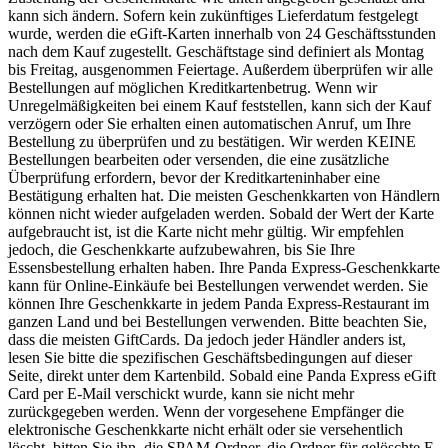
kann sich ändern. Sofern kein zukünftiges Lieferdatum festgelegt
wurde, werden die eGift-Karten innerhalb von 24 Geschäftsstunden
nach dem Kauf zugestellt. Geschäftstage sind definiert als Montag
bis Freitag, ausgenommen Feiertage. Außerdem überprüfen wir alle
Bestellungen auf möglichen Kreditkartenbetrug. Wenn wir
Unregelmäßigkeiten bei einem Kauf feststellen, kann sich der Kauf
verzögern oder Sie erhalten einen automatischen Anruf, um Ihre
Bestellung zu überprüfen und zu bestätigen. Wir werden KEINE
Bestellungen bearbeiten oder versenden, die eine zusätzliche
Überprüfung erfordern, bevor der Kreditkarteninhaber eine
Bestätigung erhalten hat. Die meisten Geschenkkarten von Händlern
können nicht wieder aufgeladen werden. Sobald der Wert der Karte
aufgebraucht ist, ist die Karte nicht mehr gültig. Wir empfehlen
jedoch, die Geschenkkarte aufzubewahren, bis Sie Ihre
Essensbestellung erhalten haben. Ihre Panda Express-Geschenkkarte
kann für Online-Einkäufe bei Bestellungen verwendet werden. Sie
können Ihre Geschenkkarte in jedem Panda Express-Restaurant im
ganzen Land und bei Bestellungen verwenden. Bitte beachten Sie,
dass die meisten GiftCards. Da jedoch jeder Händler anders ist,
lesen Sie bitte die spezifischen Geschäftsbedingungen auf dieser
Seite, direkt unter dem Kartenbild. Sobald eine Panda Express eGift
Card per E-Mail verschickt wurde, kann sie nicht mehr
zurückgegeben werden. Wenn der vorgesehene Empfänger die
elektronische Geschenkkarte nicht erhält oder sie versehentlich
löscht, bitten Sie ihn, die SPAM-Ordner, die Ordner für gelöschte E-