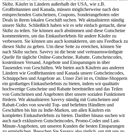
Skibz. Käufer in Ländern außerhalb der USA, wie z.B.
Großbritannien und Kanada, müssen möglicherweise nach den
entsprechenden Gutscheinen, Coupons, Sonderangeboten oder
Deals in ihrem lokalen Geschäft suchen. Wir aktualisieren ständig
unsere Skibz. Schließlich haben wir es sehr einfach gemacht, diese
Skibz zu teilen. Sie können auch abstimmen und diese Gutscheine
kommentieren, um das Einkaufserlebnis für andere Käufer zu
verbessern. Sie können uns auch kontaktieren, um uns Feedback zu
diesen Skibz zu geben. Um diese Seite zu erreichen, können Sie
nach Skibz suchen. Savevy ist die beste und vertrauenswürdigste
Quelle für tägliche Online-Gutscheine, Rabatte, Gutscheincodes,
kostenlosen Versand, Angebote und Einsparungen in über
Tausenden von Geschäften. Wir bieten auch Käufern aus anderen
Ländern wie Großbritannien und Kanada unsere Gutscheincodes,
Schnäppchen und Angebote an. Unser Ziel ist es, Online-Shoppern
ein großartiges Einkaufserlebnis zu bieten, indem wir qualitativ
hochwertige Gutscheine und Rabatte bereitstellen und das Teilen
von Gutscheinen und Angeboten über unsere sozialen Funktionen
fördern. Wir aktualisieren Savevy ständig mit Gutscheinen und
Rabatt-Codes von sowohl Top- und beliebten Händlern und
Geschäften bis hin zu Indie-Marken, um allen Käufern ein
komplettes Einkaufserlebnis zu bieten. Darüber hinaus suchen wir
auch nach exklusiven Gutscheincodes, Promo-Codes und Last-
Minute-Angeboten, um unseren Kunden die besten Einsparungen
zu ermöglichen. Besuchen Sie Savevy also täglich, um mit uns zu