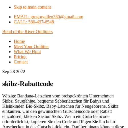
Skip to main content
EMAIL: gregoryallen380@gmail.com
CALL: 580-497-6548
Bend of the River Outfitters
Home
Meet Your Outfitter
What We Hunt
Pricing
Contact
Sep 28 2022
skibz-Rabattcode
Witzige Bandana-Lätzchen vom preisgekrönten Unternehmen
Skibz. Saugfähige, bequeme Sabberlätzchen für Babys und
Kleinkinder. Bio-Skibz, Baby-Lätzchen für Neugeborene. Skibz
einkaufen. Um den gewünschten Gutscheincode oder Rabatt
einzulösen, klicken Sie auf Skibz. Wenn ein Gutscheincode
erforderlich ist, kopieren Sie den Code und fügen Sie ihn beim
Auschecken in das Gutscheinfeld ein. Darüber hinaus können diese