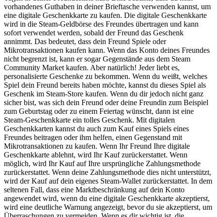
vorhandenes Guthaben in deiner Brieftasche verwenden kannst, um
eine digitale Geschenkkarte zu kaufen. Die digitale Geschenkkarte
wird in die Steam-Geldbörse des Freundes übertragen und kann
sofort verwendet werden, sobald der Freund das Geschenk
annimmt. Das bedeutet, dass dein Freund Spiele oder
Mikrotransaktionen kaufen kann. Wenn das Konto deines Freundes
nicht begrenzt ist, kann er sogar Gegenstände aus dem Steam
Community Market kaufen. Aber natürlich! Jeder liebt es,
personalisierte Geschenke zu bekommen. Wenn du weißt, welches
Spiel dein Freund bereits haben möchte, kannst du dieses Spiel als
Geschenk im Steam-Store kaufen. Wenn du dir jedoch nicht ganz
sicher bist, was sich dein Freund oder deine Freundin zum Beispiel
zum Geburtstag oder zu einem Feiertag wünscht, dann ist eine
Steam-Geschenkkarte ein tolles Geschenk. Mit digitalen
Geschenkkarten kannst du auch zum Kauf eines Spiels eines
Freundes beitragen oder ihm helfen, einen Gegenstand mit
Mikrotransaktionen zu kaufen. Wenn Ihr Freund Ihre digitale
Geschenkkarte ablehnt, wird Ihr Kauf zurückerstattet. Wenn
möglich, wird Ihr Kauf auf Ihre ursprüngliche Zahlungsmethode
zurückerstattet. Wenn deine Zahlungsmethode dies nicht unterstützt,
wird der Kauf auf dein eigenes Steam-Wallet zurückerstattet. In dem
seltenen Fall, dass eine Marktbeschränkung auf dein Konto
angewendet wird, wenn du eine digitale Geschenkkarte akzeptierst,
wird eine deutliche Warnung angezeigt, bevor du sie akzeptierst, um
Überraschungen zu vermeiden. Wenn es dir wichtig ist, die